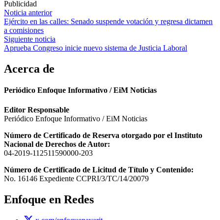
Publicidad
Navegación
Noticia anterior
Ejército en las calles: Senado suspende votación y regresa dictamen
de
a comisiones
entradas
Siguiente noticia
Aprueba Congreso inicie nuevo sistema de Justicia Laboral
Acerca de
Periódico Enfoque Informativo / EiM Noticias
Editor Responsable
Periódico Enfoque Informativo / EiM Noticias
Número de Certificado de Reserva otorgado por el Instituto
Nacional de Derechos de Autor:
04-2019-112511590000-203
Número de Certificado de Licitud de Título y Contenido:
No. 16146 Expediente CCPRI/3/TC/14/20079
Enfoque en Redes