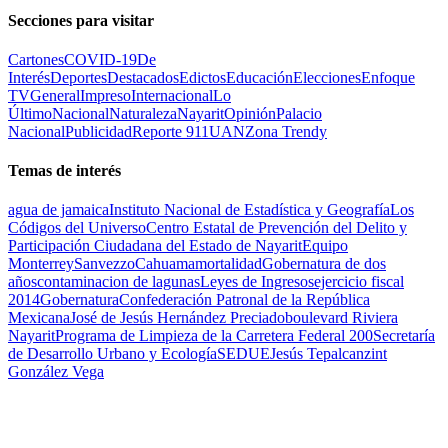
Secciones para visitar
Cartones
COVID-19
De
Interés
Deportes
Destacados
Edictos
Educación
Elecciones
Enfoque
TV
General
Impreso
Internacional
Lo
Último
Nacional
Naturaleza
Nayarit
Opinión
Palacio
Nacional
Publicidad
Reporte 911
UAN
Zona Trendy
Temas de interés
agua de jamaica
Instituto Nacional de Estadística y Geografía
Los
Códigos del Universo
Centro Estatal de Prevención del Delito y
Participación Ciudadana del Estado de Nayarit
Equipo
Monterrey
Sanvezzo
Cahuama
mortalidad
Gobernatura de dos
años
contaminacion de lagunas
Leyes de Ingresos
ejercicio fiscal
2014
Gobernatura
Confederación Patronal de la República
Mexicana
José de Jesús Hernández Preciado
boulevard Riviera
Nayarit
Programa de Limpieza de la Carretera Federal 200
Secretaría
de Desarrollo Urbano y Ecología
SEDUE
Jesús Tepalcanzint
González Vega