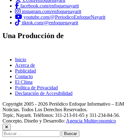
x.com/enfoquenayarit
facebook.com/enfoquenayarit
instagram.com/enfoquenayarit
youtube.com/@PeriodicoEnfoqueNayarit
tiktok.com/@enfoquenayarit
Una Producción de
Inicio
Acerca de
Publicidad
Contacto
El Clima
Política de Privacidad
Declaración de Accesibilidad
Copyright 2005 - 2026 Periódico Enfoque Informativo – EiM
Noticias. Todos Los Derechos Reservados.
Tepic, Nayarit. Teléfonos: 311-213-01-65 y 311-234-84-56.
Concepto, Diseño y Desarrollo:
Agencia Multieconomico
Buscar: