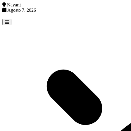
Nayarit
Agosto 7, 2026
Skip
to
content