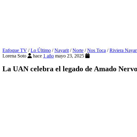
Enfoque TV
/
Lo Último
/
Nayarit
/
Norte
/
Nos Toca
/
Riviera Nayar
Lorena Soto
hace
1 año
mayo 23, 2025
La UAN celebra el legado de Amado Nervo 