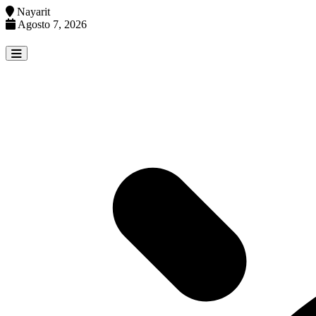
Nayarit
Agosto 7, 2026
Skip
to
content