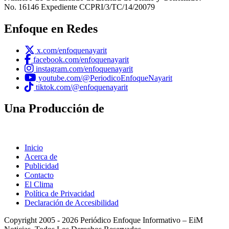
No. 16146 Expediente CCPRI/3/TC/14/20079
Enfoque en Redes
x.com/enfoquenayarit
facebook.com/enfoquenayarit
instagram.com/enfoquenayarit
youtube.com/@PeriodicoEnfoqueNayarit
tiktok.com/@enfoquenayarit
Una Producción de
Inicio
Acerca de
Publicidad
Contacto
El Clima
Política de Privacidad
Declaración de Accesibilidad
Copyright 2005 - 2026 Periódico Enfoque Informativo – EiM