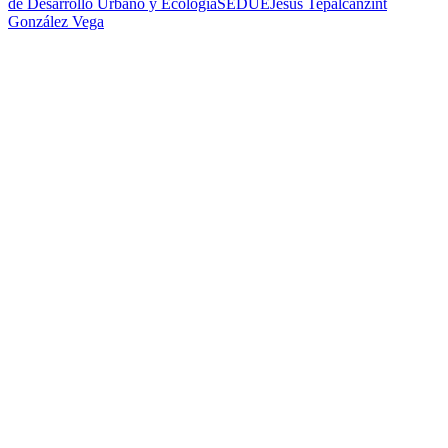
de Desarrollo Urbano y Ecología
SEDUE
Jesús Tepalcanzint
González Vega