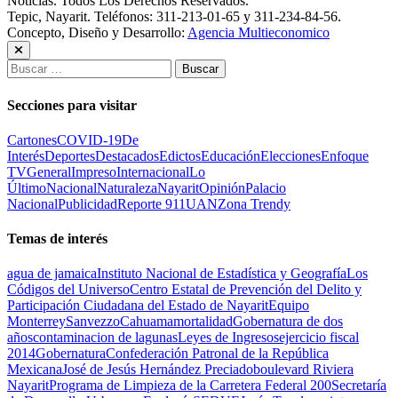
Noticias. Todos Los Derechos Reservados.
Tepic, Nayarit. Teléfonos: 311-213-01-65 y 311-234-84-56.
Concepto, Diseño y Desarrollo:
Agencia Multieconomico
Buscar:
Secciones para visitar
Cartones
COVID-19
De
Interés
Deportes
Destacados
Edictos
Educación
Elecciones
Enfoque
TV
General
Impreso
Internacional
Lo
Último
Nacional
Naturaleza
Nayarit
Opinión
Palacio
Nacional
Publicidad
Reporte 911
UAN
Zona Trendy
Temas de interés
agua de jamaica
Instituto Nacional de Estadística y Geografía
Los
Códigos del Universo
Centro Estatal de Prevención del Delito y
Participación Ciudadana del Estado de Nayarit
Equipo
Monterrey
Sanvezzo
Cahuama
mortalidad
Gobernatura de dos
años
contaminacion de lagunas
Leyes de Ingresos
ejercicio fiscal
2014
Gobernatura
Confederación Patronal de la República
Mexicana
José de Jesús Hernández Preciado
boulevard Riviera
Nayarit
Programa de Limpieza de la Carretera Federal 200
Secretaría