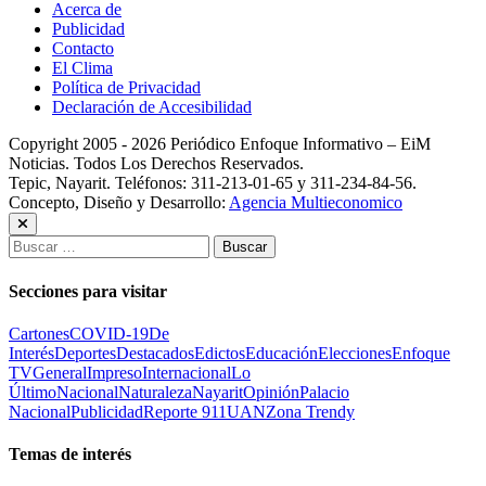
Acerca de
Publicidad
Contacto
El Clima
Política de Privacidad
Declaración de Accesibilidad
Copyright 2005 - 2026 Periódico Enfoque Informativo – EiM
Noticias. Todos Los Derechos Reservados.
Tepic, Nayarit. Teléfonos: 311-213-01-65 y 311-234-84-56.
Concepto, Diseño y Desarrollo:
Agencia Multieconomico
Buscar:
Secciones para visitar
Cartones
COVID-19
De
Interés
Deportes
Destacados
Edictos
Educación
Elecciones
Enfoque
TV
General
Impreso
Internacional
Lo
Último
Nacional
Naturaleza
Nayarit
Opinión
Palacio
Nacional
Publicidad
Reporte 911
UAN
Zona Trendy
Temas de interés