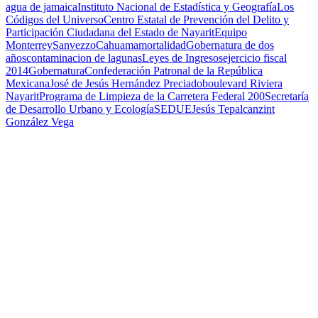
agua de jamaica
Instituto Nacional de Estadística y Geografía
Los
Códigos del Universo
Centro Estatal de Prevención del Delito y
Participación Ciudadana del Estado de Nayarit
Equipo
Monterrey
Sanvezzo
Cahuama
mortalidad
Gobernatura de dos
años
contaminacion de lagunas
Leyes de Ingresos
ejercicio fiscal
2014
Gobernatura
Confederación Patronal de la República
Mexicana
José de Jesús Hernández Preciado
boulevard Riviera
Nayarit
Programa de Limpieza de la Carretera Federal 200
Secretaría
de Desarrollo Urbano y Ecología
SEDUE
Jesús Tepalcanzint
González Vega