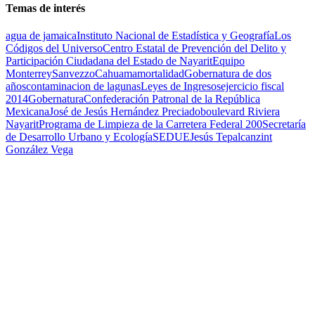
Temas de interés
agua de jamaica
Instituto Nacional de Estadística y Geografía
Los
Códigos del Universo
Centro Estatal de Prevención del Delito y
Participación Ciudadana del Estado de Nayarit
Equipo
Monterrey
Sanvezzo
Cahuama
mortalidad
Gobernatura de dos
años
contaminacion de lagunas
Leyes de Ingresos
ejercicio fiscal
2014
Gobernatura
Confederación Patronal de la República
Mexicana
José de Jesús Hernández Preciado
boulevard Riviera
Nayarit
Programa de Limpieza de la Carretera Federal 200
Secretaría
de Desarrollo Urbano y Ecología
SEDUE
Jesús Tepalcanzint
González Vega