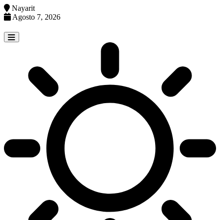
Nayarit
Agosto 7, 2026
Skip
to
content