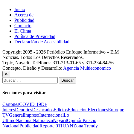
Inicio
Acerca de
Publicidad
Contacto
El Clima
Política de Privacidad
Declaración de Accesibilidad
Copyright 2005 - 2026 Periódico Enfoque Informativo – EiM
Noticias. Todos Los Derechos Reservados.
Tepic, Nayarit. Teléfonos: 311-213-01-65 y 311-234-84-56.
Concepto, Diseño y Desarrollo:
Agencia Multieconomico
Buscar:
Secciones para visitar
Cartones
COVID-19
De
Interés
Deportes
Destacados
Edictos
Educación
Elecciones
Enfoque
TV
General
Impreso
Internacional
Lo
Último
Nacional
Naturaleza
Nayarit
Opinión
Palacio
Nacional
Publicidad
Reporte 911
UAN
Zona Trendy