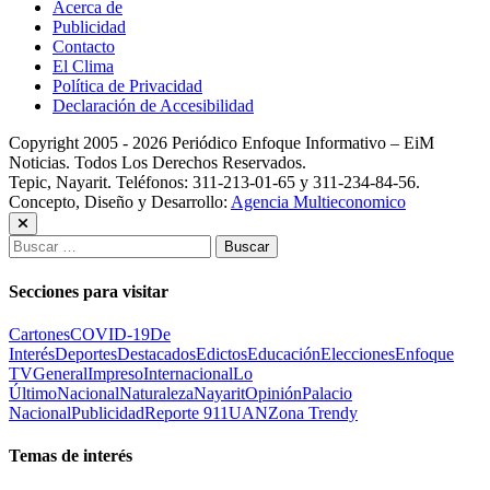
Acerca de
Publicidad
Contacto
El Clima
Política de Privacidad
Declaración de Accesibilidad
Copyright 2005 - 2026 Periódico Enfoque Informativo – EiM
Noticias. Todos Los Derechos Reservados.
Tepic, Nayarit. Teléfonos: 311-213-01-65 y 311-234-84-56.
Concepto, Diseño y Desarrollo:
Agencia Multieconomico
Buscar:
Secciones para visitar
Cartones
COVID-19
De
Interés
Deportes
Destacados
Edictos
Educación
Elecciones
Enfoque
TV
General
Impreso
Internacional
Lo
Último
Nacional
Naturaleza
Nayarit
Opinión
Palacio
Nacional
Publicidad
Reporte 911
UAN
Zona Trendy
Temas de interés