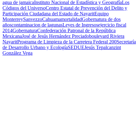
agua de jamaica
Instituto Nacional de Estadística y Geografía
Los
Códigos del Universo
Centro Estatal de Prevención del Delito y
Participación Ciudadana del Estado de Nayarit
Equipo
Monterrey
Sanvezzo
Cahuama
mortalidad
Gobernatura de dos
años
contaminacion de lagunas
Leyes de Ingresos
ejercicio fiscal
2014
Gobernatura
Confederación Patronal de la República
Mexicana
José de Jesús Hernández Preciado
boulevard Riviera
Nayarit
Programa de Limpieza de la Carretera Federal 200
Secretaría
de Desarrollo Urbano y Ecología
SEDUE
Jesús Tepalcanzint
González Vega