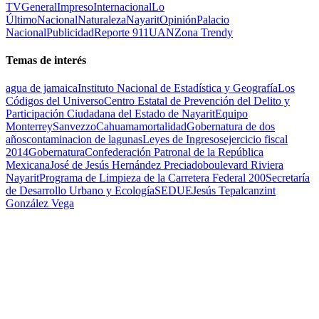
TV
General
Impreso
Internacional
Lo
Último
Nacional
Naturaleza
Nayarit
Opinión
Palacio
Nacional
Publicidad
Reporte 911
UAN
Zona Trendy
Temas de interés
agua de jamaica
Instituto Nacional de Estadística y Geografía
Los
Códigos del Universo
Centro Estatal de Prevención del Delito y
Participación Ciudadana del Estado de Nayarit
Equipo
Monterrey
Sanvezzo
Cahuama
mortalidad
Gobernatura de dos
años
contaminacion de lagunas
Leyes de Ingresos
ejercicio fiscal
2014
Gobernatura
Confederación Patronal de la República
Mexicana
José de Jesús Hernández Preciado
boulevard Riviera
Nayarit
Programa de Limpieza de la Carretera Federal 200
Secretaría
de Desarrollo Urbano y Ecología
SEDUE
Jesús Tepalcanzint
González Vega