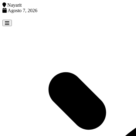
Nayarit
Agosto 7, 2026
Skip
to
content