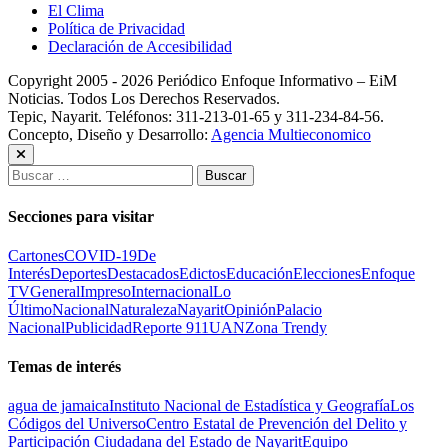
El Clima
Política de Privacidad
Declaración de Accesibilidad
Copyright 2005 - 2026 Periódico Enfoque Informativo – EiM
Noticias. Todos Los Derechos Reservados.
Tepic, Nayarit. Teléfonos: 311-213-01-65 y 311-234-84-56.
Concepto, Diseño y Desarrollo:
Agencia Multieconomico
Buscar:
Secciones para visitar
Cartones
COVID-19
De
Interés
Deportes
Destacados
Edictos
Educación
Elecciones
Enfoque
TV
General
Impreso
Internacional
Lo
Último
Nacional
Naturaleza
Nayarit
Opinión
Palacio
Nacional
Publicidad
Reporte 911
UAN
Zona Trendy
Temas de interés
agua de jamaica
Instituto Nacional de Estadística y Geografía
Los
Códigos del Universo
Centro Estatal de Prevención del Delito y
Participación Ciudadana del Estado de Nayarit
Equipo