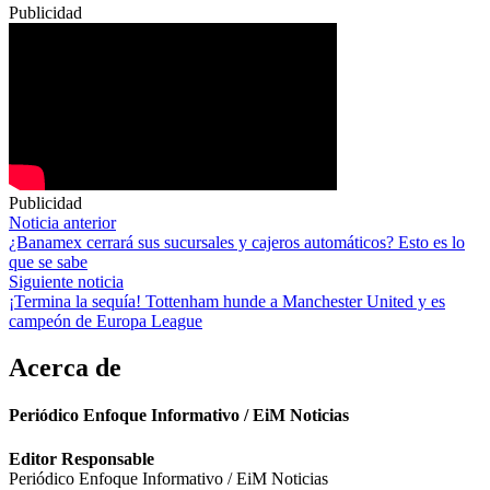
Publicidad
Publicidad
Navegación
Noticia anterior
¿Banamex cerrará sus sucursales y cajeros automáticos? Esto es lo
de
que se sabe
entradas
Siguiente noticia
¡Termina la sequía! Tottenham hunde a Manchester United y es
campeón de Europa League
Acerca de
Periódico Enfoque Informativo / EiM Noticias
Editor Responsable
Periódico Enfoque Informativo / EiM Noticias