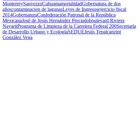
Monterrey
Sanvezzo
Cahuama
mortalidad
Gobernatura de dos
años
contaminacion de lagunas
Leyes de Ingresos
ejercicio fiscal
2014
Gobernatura
Confederación Patronal de la República
Mexicana
José de Jesús Hernández Preciado
boulevard Riviera
Nayarit
Programa de Limpieza de la Carretera Federal 200
Secretaría
de Desarrollo Urbano y Ecología
SEDUE
Jesús Tepalcanzint
González Vega