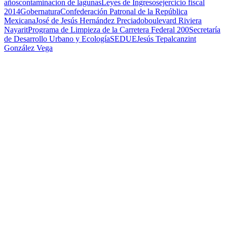
años
contaminacion de lagunas
Leyes de Ingresos
ejercicio fiscal
2014
Gobernatura
Confederación Patronal de la República
Mexicana
José de Jesús Hernández Preciado
boulevard Riviera
Nayarit
Programa de Limpieza de la Carretera Federal 200
Secretaría
de Desarrollo Urbano y Ecología
SEDUE
Jesús Tepalcanzint
González Vega