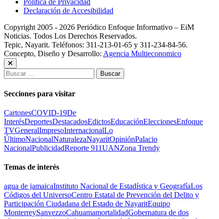
Política de Privacidad
Declaración de Accesibilidad
Copyright 2005 - 2026 Periódico Enfoque Informativo – EiM
Noticias. Todos Los Derechos Reservados.
Tepic, Nayarit. Teléfonos: 311-213-01-65 y 311-234-84-56.
Concepto, Diseño y Desarrollo:
Agencia Multieconomico
Buscar:
Secciones para visitar
Cartones
COVID-19
De
Interés
Deportes
Destacados
Edictos
Educación
Elecciones
Enfoque
TV
General
Impreso
Internacional
Lo
Último
Nacional
Naturaleza
Nayarit
Opinión
Palacio
Nacional
Publicidad
Reporte 911
UAN
Zona Trendy
Temas de interés
agua de jamaica
Instituto Nacional de Estadística y Geografía
Los
Códigos del Universo
Centro Estatal de Prevención del Delito y
Participación Ciudadana del Estado de Nayarit
Equipo
Monterrey
Sanvezzo
Cahuama
mortalidad
Gobernatura de dos