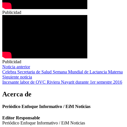
Publicidad
Publicidad
Navegación
Noticia anterior
Celebra Secretaria de Salud Semana Mundial de Lactancia Materna
de
Siguiente noticia
entradas
Incesante labor de OVC Riviera Nayarit durante 1er semestre 2016
Acerca de
Periódico Enfoque Informativo / EiM Noticias
Editor Responsable
Periódico Enfoque Informativo / EiM Noticias