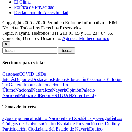
El Clima
Política de Privacidad
Declaración de Accesibilidad
Copyright 2005 - 2026 Periódico Enfoque Informativo – EiM
Noticias. Todos Los Derechos Reservados.
Tepic, Nayarit. Teléfonos: 311-213-01-65 y 311-234-84-56.
Concepto, Diseño y Desarrollo:
Agencia Multieconomico
Buscar:
Secciones para visitar
Cartones
COVID-19
De
Interés
Deportes
Destacados
Edictos
Educación
Elecciones
Enfoque
TV
General
Impreso
Internacional
Lo
Último
Nacional
Naturaleza
Nayarit
Opinión
Palacio
Nacional
Publicidad
Reporte 911
UAN
Zona Trendy
Temas de interés
agua de jamaica
Instituto Nacional de Estadística y Geografía
Los
Códigos del Universo
Centro Estatal de Prevención del Delito y
Participación Ciudadana del Estado de Nayarit
Equipo