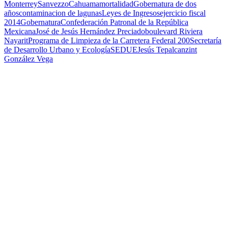
Monterrey
Sanvezzo
Cahuama
mortalidad
Gobernatura de dos
años
contaminacion de lagunas
Leyes de Ingresos
ejercicio fiscal
2014
Gobernatura
Confederación Patronal de la República
Mexicana
José de Jesús Hernández Preciado
boulevard Riviera
Nayarit
Programa de Limpieza de la Carretera Federal 200
Secretaría
de Desarrollo Urbano y Ecología
SEDUE
Jesús Tepalcanzint
González Vega