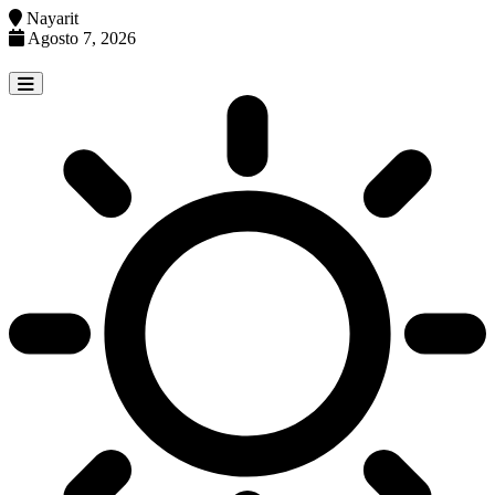
Nayarit
Agosto 7, 2026
Skip
to
content