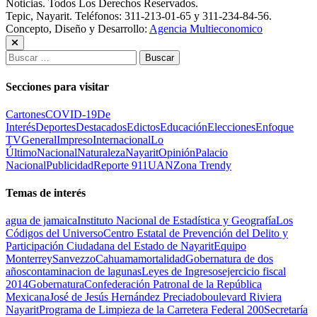
Noticias. Todos Los Derechos Reservados.
Tepic, Nayarit. Teléfonos: 311-213-01-65 y 311-234-84-56.
Concepto, Diseño y Desarrollo:
Agencia Multieconomico
Buscar:
Secciones para visitar
Cartones
COVID-19
De
Interés
Deportes
Destacados
Edictos
Educación
Elecciones
Enfoque
TV
General
Impreso
Internacional
Lo
Último
Nacional
Naturaleza
Nayarit
Opinión
Palacio
Nacional
Publicidad
Reporte 911
UAN
Zona Trendy
Temas de interés
agua de jamaica
Instituto Nacional de Estadística y Geografía
Los
Códigos del Universo
Centro Estatal de Prevención del Delito y
Participación Ciudadana del Estado de Nayarit
Equipo
Monterrey
Sanvezzo
Cahuama
mortalidad
Gobernatura de dos
años
contaminacion de lagunas
Leyes de Ingresos
ejercicio fiscal
2014
Gobernatura
Confederación Patronal de la República
Mexicana
José de Jesús Hernández Preciado
boulevard Riviera
Nayarit
Programa de Limpieza de la Carretera Federal 200
Secretaría