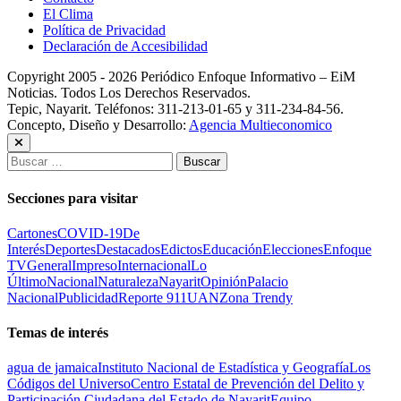
El Clima
Política de Privacidad
Declaración de Accesibilidad
Copyright 2005 - 2026 Periódico Enfoque Informativo – EiM
Noticias. Todos Los Derechos Reservados.
Tepic, Nayarit. Teléfonos: 311-213-01-65 y 311-234-84-56.
Concepto, Diseño y Desarrollo:
Agencia Multieconomico
Buscar:
Secciones para visitar
Cartones
COVID-19
De
Interés
Deportes
Destacados
Edictos
Educación
Elecciones
Enfoque
TV
General
Impreso
Internacional
Lo
Último
Nacional
Naturaleza
Nayarit
Opinión
Palacio
Nacional
Publicidad
Reporte 911
UAN
Zona Trendy
Temas de interés
agua de jamaica
Instituto Nacional de Estadística y Geografía
Los
Códigos del Universo
Centro Estatal de Prevención del Delito y
Participación Ciudadana del Estado de Nayarit
Equipo