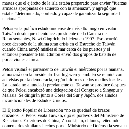
martes que el ejército de la isla estaba preparado para enviar “fuerzas
armadas apropiadas de acuerdo con la amenaza”, y agregó que
estaba “determinado, confiado y capaz de garantizar la seguridad
nacional”.
Pelosi es la política estadounidense de más alto rango en visitar
Taiwán desde que el entonces presidente de la Cámara de
Representantes, Newt Gingrich, lo hiciera en 1997. Eso ocurrió
poco después de la última gran crisis en el Estrecho de Taiwán,
cuando China arrojó misiles al mar cerca de los puertos y el
entonces presidente Bill Clinton envió dos grupos de batalla de
portaaviones al área.
Pelosi visitará el parlamento de Taiwán el miércoles por la mañana,
almorzará con la presidenta Tsai Ing-wen y también se reunirá con
activistas por la democracia, según informes de los medios locales.
La parada no anunciada previamente en Taiwán se produce después
de que Pelosi encabezó una delegación del Congreso a Singapur y
Malasia. Se dirigirán junto a Corea del Sur y Japón, dos aliados
incondicionales de Estados Unidos.
El Ejército Popular de Liberación “no se quedará de brazos
cruzados” si Pelosi visita Taiwán, dijo el portavoz del Ministerio de
Relaciones Exteriores de China, Zhao Lijian, el lunes, reiterando
comentarios similares hechos por el Ministerio de Defensa la semana