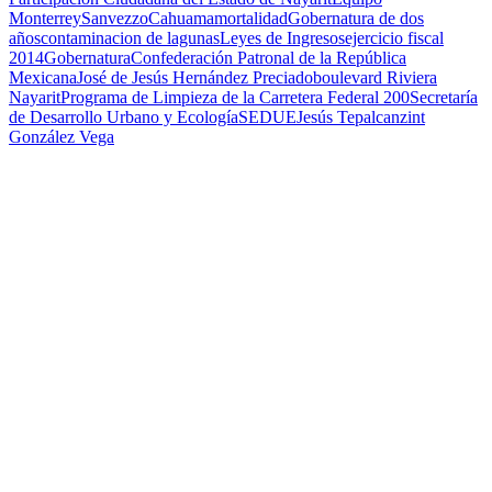
Monterrey
Sanvezzo
Cahuama
mortalidad
Gobernatura de dos
años
contaminacion de lagunas
Leyes de Ingresos
ejercicio fiscal
2014
Gobernatura
Confederación Patronal de la República
Mexicana
José de Jesús Hernández Preciado
boulevard Riviera
Nayarit
Programa de Limpieza de la Carretera Federal 200
Secretaría
de Desarrollo Urbano y Ecología
SEDUE
Jesús Tepalcanzint
González Vega