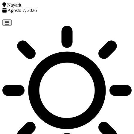
Nayarit
Agosto 7, 2026
Skip
to
content