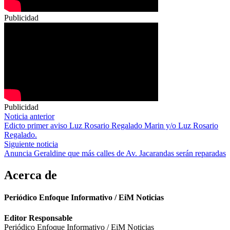
Publicidad
Publicidad
Navegación
Noticia anterior
Edicto primer aviso Luz Rosario Regalado Marin y/o Luz Rosario
de
Regalado.
entradas
Siguiente noticia
Anuncia Geraldine que más calles de Av. Jacarandas serán reparadas
Acerca de
Periódico Enfoque Informativo / EiM Noticias
Editor Responsable
Periódico Enfoque Informativo / EiM Noticias