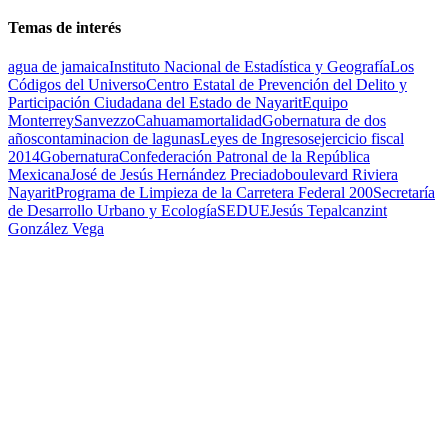
Temas de interés
agua de jamaica
Instituto Nacional de Estadística y Geografía
Los
Códigos del Universo
Centro Estatal de Prevención del Delito y
Participación Ciudadana del Estado de Nayarit
Equipo
Monterrey
Sanvezzo
Cahuama
mortalidad
Gobernatura de dos
años
contaminacion de lagunas
Leyes de Ingresos
ejercicio fiscal
2014
Gobernatura
Confederación Patronal de la República
Mexicana
José de Jesús Hernández Preciado
boulevard Riviera
Nayarit
Programa de Limpieza de la Carretera Federal 200
Secretaría
de Desarrollo Urbano y Ecología
SEDUE
Jesús Tepalcanzint
González Vega