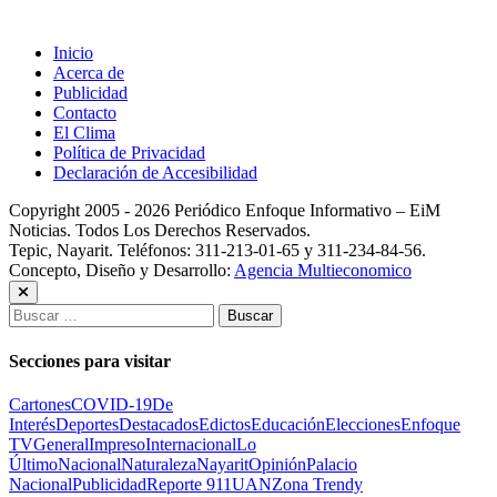
Inicio
Acerca de
Publicidad
Contacto
El Clima
Política de Privacidad
Declaración de Accesibilidad
Copyright 2005 - 2026 Periódico Enfoque Informativo – EiM
Noticias. Todos Los Derechos Reservados.
Tepic, Nayarit. Teléfonos: 311-213-01-65 y 311-234-84-56.
Concepto, Diseño y Desarrollo:
Agencia Multieconomico
Buscar:
Secciones para visitar
Cartones
COVID-19
De
Interés
Deportes
Destacados
Edictos
Educación
Elecciones
Enfoque
TV
General
Impreso
Internacional
Lo
Último
Nacional
Naturaleza
Nayarit
Opinión
Palacio
Nacional
Publicidad
Reporte 911
UAN
Zona Trendy