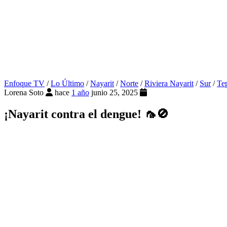
Enfoque TV
/
Lo Último
/
Nayarit
/
Norte
/
Riviera Nayarit
/
Sur
/
Te
Lorena Soto
hace
1 año
junio 25, 2025
¡Nayarit contra el dengue! 🦟🚫