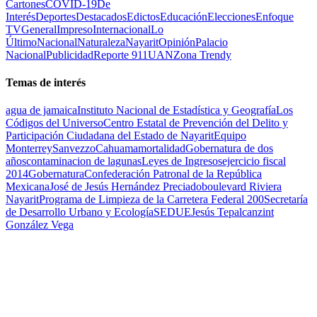
Cartones
COVID-19
De
Interés
Deportes
Destacados
Edictos
Educación
Elecciones
Enfoque
TV
General
Impreso
Internacional
Lo
Último
Nacional
Naturaleza
Nayarit
Opinión
Palacio
Nacional
Publicidad
Reporte 911
UAN
Zona Trendy
Temas de interés
agua de jamaica
Instituto Nacional de Estadística y Geografía
Los
Códigos del Universo
Centro Estatal de Prevención del Delito y
Participación Ciudadana del Estado de Nayarit
Equipo
Monterrey
Sanvezzo
Cahuama
mortalidad
Gobernatura de dos
años
contaminacion de lagunas
Leyes de Ingresos
ejercicio fiscal
2014
Gobernatura
Confederación Patronal de la República
Mexicana
José de Jesús Hernández Preciado
boulevard Riviera
Nayarit
Programa de Limpieza de la Carretera Federal 200
Secretaría
de Desarrollo Urbano y Ecología
SEDUE
Jesús Tepalcanzint
González Vega