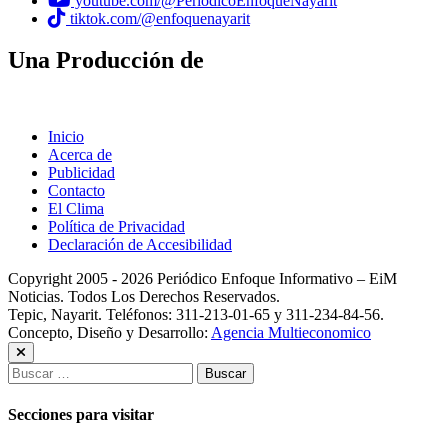
youtube.com/@PeriodicoEnfoqueNayarit
tiktok.com/@enfoquenayarit
Una Producción de
Inicio
Acerca de
Publicidad
Contacto
El Clima
Política de Privacidad
Declaración de Accesibilidad
Copyright 2005 - 2026 Periódico Enfoque Informativo – EiM
Noticias. Todos Los Derechos Reservados.
Tepic, Nayarit. Teléfonos: 311-213-01-65 y 311-234-84-56.
Concepto, Diseño y Desarrollo:
Agencia Multieconomico
Buscar:
Secciones para visitar