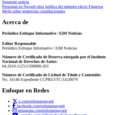
entradas
Siguiente noticia
Presentan en Nayarit obra jurídica del ministro electo Figueroa
Mejía sobre sentencias constitucionales
Acerca de
Periódico Enfoque Informativo / EiM Noticias
Editor Responsable
Periódico Enfoque Informativo / EiM Noticias
Número de Certificado de Reserva otorgado por el Instituto
Nacional de Derechos de Autor:
04-2019-112511590000-203
Número de Certificado de Licitud de Título y Contenido:
No. 16146 Expediente CCPRI/3/TC/14/20079
Enfoque en Redes
x.com/enfoquenayarit
facebook.com/enfoquenayarit
instagram.com/enfoquenayarit