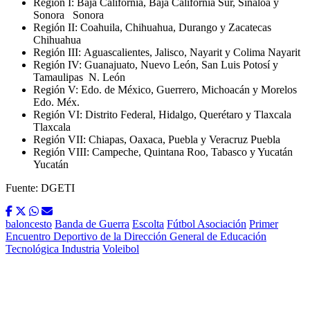
Región I: Baja California, Baja California Sur, Sinaloa y
Sonora Sonora
Región II: Coahuila, Chihuahua, Durango y Zacatecas
Chihuahua
Región III: Aguascalientes, Jalisco, Nayarit y Colima Nayarit
Región IV: Guanajuato, Nuevo León, San Luis Potosí y
Tamaulipas
N. León
Región V: Edo. de México, Guerrero, Michoacán y Morelos
Edo. Méx.
Región VI: Distrito Federal, Hidalgo, Querétaro y Tlaxcala
Tlaxcala
Región VII: Chiapas, Oaxaca, Puebla y Veracruz Puebla
Región VIII: Campeche, Quintana Roo, Tabasco y Yucatán
Yucatán
Fuente: DGETI
baloncesto
Banda de Guerra
Escolta
Fútbol Asociación
Primer
Encuentro Deportivo de la Dirección General de Educación
Tecnológica Industria
Voleibol