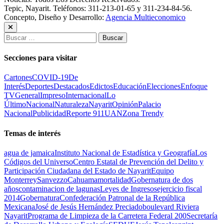
Tepic, Nayarit. Teléfonos: 311-213-01-65 y 311-234-84-56.
Concepto, Diseño y Desarrollo:
Agencia Multieconomico
Buscar:
Secciones para visitar
Cartones
COVID-19
De
Interés
Deportes
Destacados
Edictos
Educación
Elecciones
Enfoque
TV
General
Impreso
Internacional
Lo
Último
Nacional
Naturaleza
Nayarit
Opinión
Palacio
Nacional
Publicidad
Reporte 911
UAN
Zona Trendy
Temas de interés
agua de jamaica
Instituto Nacional de Estadística y Geografía
Los
Códigos del Universo
Centro Estatal de Prevención del Delito y
Participación Ciudadana del Estado de Nayarit
Equipo
Monterrey
Sanvezzo
Cahuama
mortalidad
Gobernatura de dos
años
contaminacion de lagunas
Leyes de Ingresos
ejercicio fiscal
2014
Gobernatura
Confederación Patronal de la República
Mexicana
José de Jesús Hernández Preciado
boulevard Riviera
Nayarit
Programa de Limpieza de la Carretera Federal 200
Secretaría