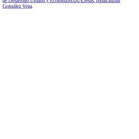
de Desarrollo Urbano y Ecología
SEDUE
Jesús Tepalcanzint
González Vega