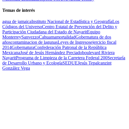
Temas de interés
agua de jamaica
Instituto Nacional de Estadística y Geografía
Los
Códigos del Universo
Centro Estatal de Prevención del Delito y
Participación Ciudadana del Estado de Nayarit
Equipo
Monterrey
Sanvezzo
Cahuama
mortalidad
Gobernatura de dos
años
contaminacion de lagunas
Leyes de Ingresos
ejercicio fiscal
2014
Gobernatura
Confederación Patronal de la República
Mexicana
José de Jesús Hernández Preciado
boulevard Riviera
Nayarit
Programa de Limpieza de la Carretera Federal 200
Secretaría
de Desarrollo Urbano y Ecología
SEDUE
Jesús Tepalcanzint
González Vega