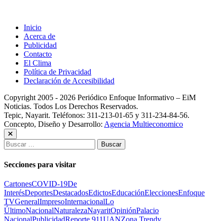
Inicio
Acerca de
Publicidad
Contacto
El Clima
Política de Privacidad
Declaración de Accesibilidad
Copyright 2005 - 2026 Periódico Enfoque Informativo – EiM
Noticias. Todos Los Derechos Reservados.
Tepic, Nayarit. Teléfonos: 311-213-01-65 y 311-234-84-56.
Concepto, Diseño y Desarrollo:
Agencia Multieconomico
Buscar:
Secciones para visitar
Cartones
COVID-19
De
Interés
Deportes
Destacados
Edictos
Educación
Elecciones
Enfoque
TV
General
Impreso
Internacional
Lo
Último
Nacional
Naturaleza
Nayarit
Opinión
Palacio
Nacional
Publicidad
Reporte 911
UAN
Zona Trendy