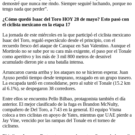
demostré que nunca me rindo. Siempre seguiré luchando, porque no
tengo nada que perder”.
¿Cómo quedó Isaac del Toro HOY 28 de mayo? Esto pasó con
el ciclista mexicano en la etapa 17
La jornada de este miércoles en la que participó el ciclista mexicano
Isaac del Toro, regaló espectáculo desde el principio, con el
recuerdo fresco del ataque de Carapaz en San Valentino. Aunque el
Mortirolo no se sube por su cara más exigente, el paso por el Tonale
como aperitivo y los más de 3 mil 800 metros de desnivel
acumulado dieron pie a una batalla intensa.
Arrancaron cuesta arriba y los ataques no se hicieron esperar. Juan
Ayuso perdió tiempo desde temprano, rezagado en un grupo trasero.
La escapada tardó en consolidarse, pero al subir el Tonale (15.2 km
al 6.1%), se despegaron 38 corredores.
Entre ellos se encuentra Pello Bilbao, protagonista también el día
anterior. El mejor clasificado de la fuga es Brandon McNulty,
compañero de Del Toro, a 7:43 en la general. El equipo Visma
coloca a tres ciclistas en apoyo de Yates, mientras que UAE pierde a
Jay Vine, vencido por las rampas del Tonale en el torneo de
ciclismo.