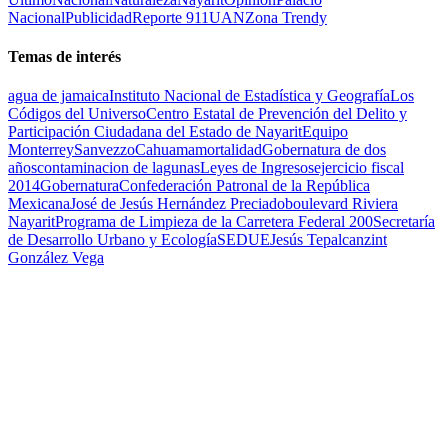
Nacional
Publicidad
Reporte 911
UAN
Zona Trendy
Temas de interés
agua de jamaica
Instituto Nacional de Estadística y Geografía
Los
Códigos del Universo
Centro Estatal de Prevención del Delito y
Participación Ciudadana del Estado de Nayarit
Equipo
Monterrey
Sanvezzo
Cahuama
mortalidad
Gobernatura de dos
años
contaminacion de lagunas
Leyes de Ingresos
ejercicio fiscal
2014
Gobernatura
Confederación Patronal de la República
Mexicana
José de Jesús Hernández Preciado
boulevard Riviera
Nayarit
Programa de Limpieza de la Carretera Federal 200
Secretaría
de Desarrollo Urbano y Ecología
SEDUE
Jesús Tepalcanzint
González Vega