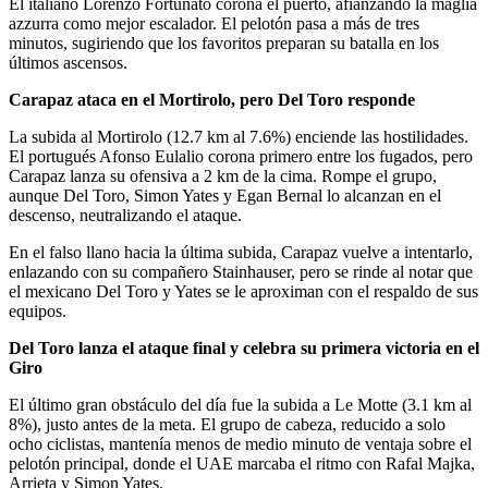
El italiano Lorenzo Fortunato corona el puerto, afianzando la maglia
azzurra como mejor escalador. El pelotón pasa a más de tres
minutos, sugiriendo que los favoritos preparan su batalla en los
últimos ascensos.
Carapaz ataca en el Mortirolo, pero Del Toro responde
La subida al Mortirolo (12.7 km al 7.6%) enciende las hostilidades.
El portugués Afonso Eulalio corona primero entre los fugados, pero
Carapaz lanza su ofensiva a 2 km de la cima. Rompe el grupo,
aunque Del Toro, Simon Yates y Egan Bernal lo alcanzan en el
descenso, neutralizando el ataque.
En el falso llano hacia la última subida, Carapaz vuelve a intentarlo,
enlazando con su compañero Stainhauser, pero se rinde al notar que
el mexicano Del Toro y Yates se le aproximan con el respaldo de sus
equipos.
Del Toro lanza el ataque final y celebra su primera victoria en el
Giro
El último gran obstáculo del día fue la subida a Le Motte (3.1 km al
8%), justo antes de la meta. El grupo de cabeza, reducido a solo
ocho ciclistas, mantenía menos de medio minuto de ventaja sobre el
pelotón principal, donde el UAE marcaba el ritmo con Rafal Majka,
Arrieta y Simon Yates.