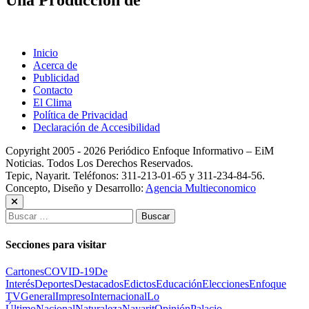
Una Producción de
Inicio
Acerca de
Publicidad
Contacto
El Clima
Política de Privacidad
Declaración de Accesibilidad
Copyright 2005 - 2026 Periódico Enfoque Informativo – EiM
Noticias. Todos Los Derechos Reservados.
Tepic, Nayarit. Teléfonos: 311-213-01-65 y 311-234-84-56.
Concepto, Diseño y Desarrollo:
Agencia Multieconomico
Buscar:
Secciones para visitar
Cartones
COVID-19
De
Interés
Deportes
Destacados
Edictos
Educación
Elecciones
Enfoque
TV
General
Impreso
Internacional
Lo
Último
Nacional
Naturaleza
Nayarit
Opinión
Palacio