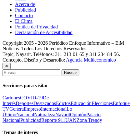
Acerca de
Publicidad
Contacto
El Clima
Política de Privacidad
Declaración de Accesibilidad
Copyright 2005 - 2026 Periódico Enfoque Informativo – EiM
Noticias. Todos Los Derechos Reservados.
Tepic, Nayarit. Teléfonos: 311-213-01-65 y 311-234-84-56.
Concepto, Diseño y Desarrollo:
Agencia Multieconomico
Buscar:
Secciones para visitar
Cartones
COVID-19
De
Interés
Deportes
Destacados
Edictos
Educación
Elecciones
Enfoque
TV
General
Impreso
Internacional
Lo
Último
Nacional
Naturaleza
Nayarit
Opinión
Palacio
Nacional
Publicidad
Reporte 911
UAN
Zona Trendy
Temas de interés