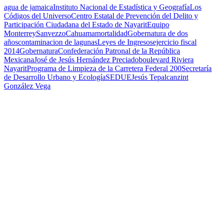
agua de jamaica
Instituto Nacional de Estadística y Geografía
Los
Códigos del Universo
Centro Estatal de Prevención del Delito y
Participación Ciudadana del Estado de Nayarit
Equipo
Monterrey
Sanvezzo
Cahuama
mortalidad
Gobernatura de dos
años
contaminacion de lagunas
Leyes de Ingresos
ejercicio fiscal
2014
Gobernatura
Confederación Patronal de la República
Mexicana
José de Jesús Hernández Preciado
boulevard Riviera
Nayarit
Programa de Limpieza de la Carretera Federal 200
Secretaría
de Desarrollo Urbano y Ecología
SEDUE
Jesús Tepalcanzint
González Vega