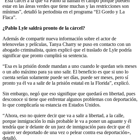
“Esta cárcel a la que va Pablo la llaman el campo porque pueden
estar en las áreas verdes que tiene muchas y las restricciones son
mínimas”, detalló la periodista en el programa “El Gordo y La
Flaca”.
¿Pablo Lyle saldrá pronto de la cárcel?
Además de compartir nueva información sobre el actor de
telenovelas y películas, Tanya Charry se puso en contacto con un
abogado criminalista, quien explicó que el traslado de Lyle podría
significar que pronto cumplirá su sentencia.
“Esa es la prisión donde mandan a uno cuando le quedan seis meses
o un año máximo para ya uno salir. El beneficio es que si uno lo
cuenta serían solamente puede ser días, puede ser meses, pero sí
pronto ya él va a salir de la prisión estatal en la Florida”, explicó.
Sin embargo, negó que eso signifique que quedará en libertad, pues
desconoce si tiene que enfrentar algunos problemas con deportación,
lo que complicaría su estancia en Estados Unidos.
“Ahora, eso no quiere decir que va a salir a libertad, a la calle,
porque inmigración lo más probable le va a poner un aguante y él
tendría que ir delante de un juez de inmigración para decir que él
quiere ser deportado de una vez o pelear contra esa deportación»,
detalló.