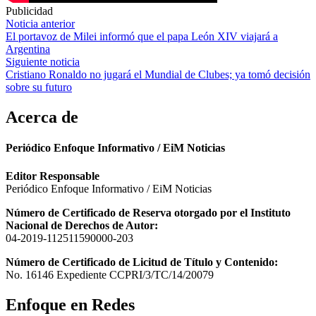
Publicidad
Navegación
Noticia anterior
El portavoz de Milei informó que el papa León XIV viajará a
de
Argentina
entradas
Siguiente noticia
Cristiano Ronaldo no jugará el Mundial de Clubes; ya tomó decisión
sobre su futuro
Acerca de
Periódico Enfoque Informativo / EiM Noticias
Editor Responsable
Periódico Enfoque Informativo / EiM Noticias
Número de Certificado de Reserva otorgado por el Instituto
Nacional de Derechos de Autor:
04-2019-112511590000-203
Número de Certificado de Licitud de Título y Contenido:
No. 16146 Expediente CCPRI/3/TC/14/20079
Enfoque en Redes