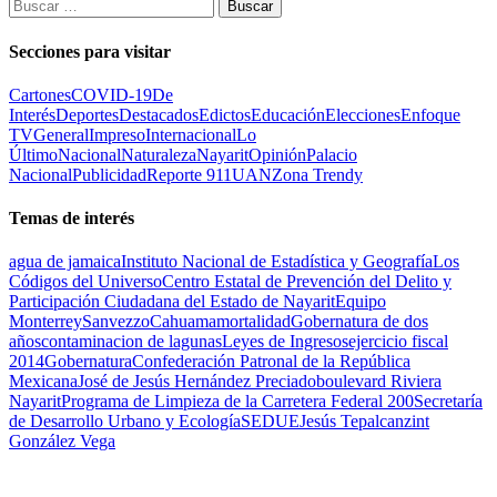
Buscar:
Secciones para visitar
Cartones
COVID-19
De
Interés
Deportes
Destacados
Edictos
Educación
Elecciones
Enfoque
TV
General
Impreso
Internacional
Lo
Último
Nacional
Naturaleza
Nayarit
Opinión
Palacio
Nacional
Publicidad
Reporte 911
UAN
Zona Trendy
Temas de interés
agua de jamaica
Instituto Nacional de Estadística y Geografía
Los
Códigos del Universo
Centro Estatal de Prevención del Delito y
Participación Ciudadana del Estado de Nayarit
Equipo
Monterrey
Sanvezzo
Cahuama
mortalidad
Gobernatura de dos
años
contaminacion de lagunas
Leyes de Ingresos
ejercicio fiscal
2014
Gobernatura
Confederación Patronal de la República
Mexicana
José de Jesús Hernández Preciado
boulevard Riviera
Nayarit
Programa de Limpieza de la Carretera Federal 200
Secretaría
de Desarrollo Urbano y Ecología
SEDUE
Jesús Tepalcanzint
González Vega