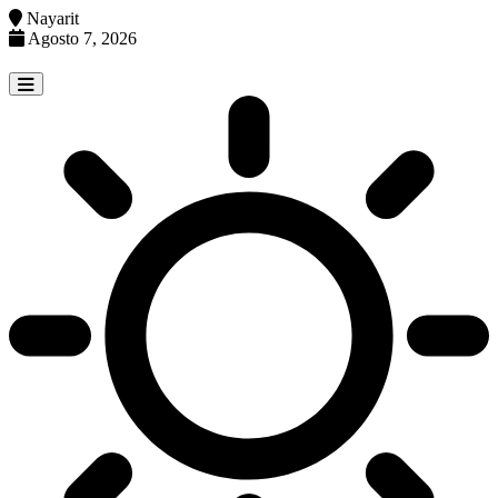
Nayarit
Agosto 7, 2026
Skip
to
content