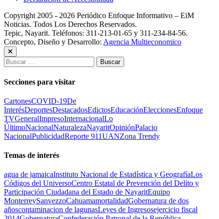
Copyright 2005 - 2026 Periódico Enfoque Informativo – EiM
Noticias. Todos Los Derechos Reservados.
Tepic, Nayarit. Teléfonos: 311-213-01-65 y 311-234-84-56.
Concepto, Diseño y Desarrollo:
Agencia Multieconomico
Buscar:
Secciones para visitar
Cartones
COVID-19
De
Interés
Deportes
Destacados
Edictos
Educación
Elecciones
Enfoque
TV
General
Impreso
Internacional
Lo
Último
Nacional
Naturaleza
Nayarit
Opinión
Palacio
Nacional
Publicidad
Reporte 911
UAN
Zona Trendy
Temas de interés
agua de jamaica
Instituto Nacional de Estadística y Geografía
Los
Códigos del Universo
Centro Estatal de Prevención del Delito y
Participación Ciudadana del Estado de Nayarit
Equipo
Monterrey
Sanvezzo
Cahuama
mortalidad
Gobernatura de dos
años
contaminacion de lagunas
Leyes de Ingresos
ejercicio fiscal
2014
Gobernatura
Confederación Patronal de la República