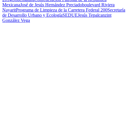
Mexicana
José de Jesús Hernández Preciado
boulevard Riviera
Nayarit
Programa de Limpieza de la Carretera Federal 200
Secretaría
de Desarrollo Urbano y Ecología
SEDUE
Jesús Tepalcanzint
González Vega