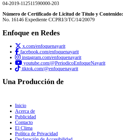
04-2019-112511590000-203
Número de Certificado de Licitud de Título y Contenido:
No. 16146 Expediente CCPRI/3/TC/14/20079
Enfoque en Redes
x.com/enfoquenayarit
facebook.com/enfoquenayarit
instagram.com/enfoquenayarit
youtube.com/@PeriodicoEnfoqueNayarit
tiktok.com/@enfoquenayarit
Una Producción de
Inicio
Acerca de
Publicidad
Contacto
El Clima
Política de Privacidad
Declaración de Accesibilidad