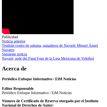
Publicidad
Navegación
Noticia anterior
Tendrán centro de subasta, ganaderos de Nayarit: Miguel Ángel
de
Navarro
entradas
Siguiente noticia
Nayarit, sede del Final Four de la Liga Mexicana de Voleibol
Acerca de
Periódico Enfoque Informativo / EiM Noticias
Editor Responsable
Periódico Enfoque Informativo / EiM Noticias
Número de Certificado de Reserva otorgado por el Instituto
Nacional de Derechos de Autor: