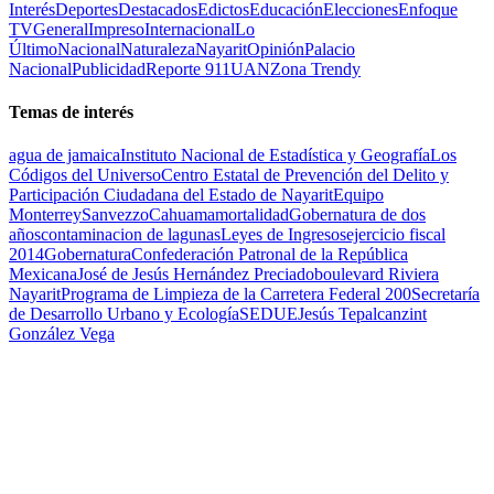
Interés
Deportes
Destacados
Edictos
Educación
Elecciones
Enfoque
TV
General
Impreso
Internacional
Lo
Último
Nacional
Naturaleza
Nayarit
Opinión
Palacio
Nacional
Publicidad
Reporte 911
UAN
Zona Trendy
Temas de interés
agua de jamaica
Instituto Nacional de Estadística y Geografía
Los
Códigos del Universo
Centro Estatal de Prevención del Delito y
Participación Ciudadana del Estado de Nayarit
Equipo
Monterrey
Sanvezzo
Cahuama
mortalidad
Gobernatura de dos
años
contaminacion de lagunas
Leyes de Ingresos
ejercicio fiscal
2014
Gobernatura
Confederación Patronal de la República
Mexicana
José de Jesús Hernández Preciado
boulevard Riviera
Nayarit
Programa de Limpieza de la Carretera Federal 200
Secretaría
de Desarrollo Urbano y Ecología
SEDUE
Jesús Tepalcanzint
González Vega