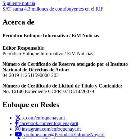
de
Siguiente noticia
entradas
SAT suma 4.3 millones de contribuyentes en el RIF
Acerca de
Periódico Enfoque Informativo / EiM Noticias
Editor Responsable
Periódico Enfoque Informativo / EiM Noticias
Número de Certificado de Reserva otorgado por el Instituto
Nacional de Derechos de Autor:
04-2019-112511590000-203
Número de Certificado de Licitud de Título y Contenido:
No. 16146 Expediente CCPRI/3/TC/14/20079
Enfoque en Redes
x.com/enfoquenayarit
facebook.com/enfoquenayarit
instagram.com/enfoquenayarit
youtube.com/@PeriodicoEnfoqueNayarit