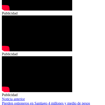
Publicidad
Publicidad
Publicidad
Navegación
Noticia anterior
Pierden ostioneros en Santiago 4 millones y medio de pesos