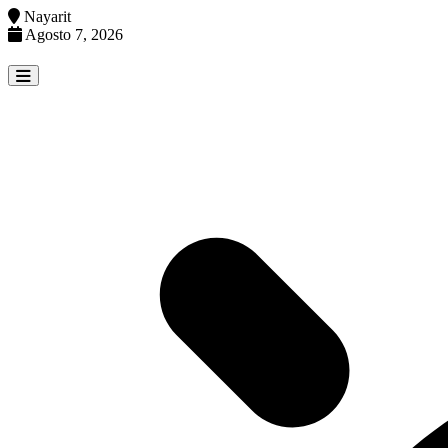
Nayarit
Agosto 7, 2026
Skip
to
content