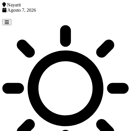
Nayarit
Agosto 7, 2026
Skip
to
content