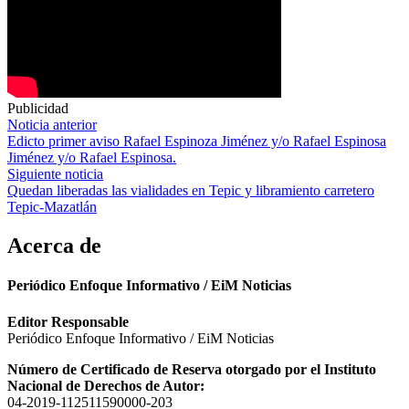
Publicidad
Navegación
Noticia anterior
Edicto primer aviso Rafael Espinoza Jiménez y/o Rafael Espinosa
de
Jiménez y/o Rafael Espinosa.
entradas
Siguiente noticia
Quedan liberadas las vialidades en Tepic y libramiento carretero
Tepic-Mazatlán
Acerca de
Periódico Enfoque Informativo / EiM Noticias
Editor Responsable
Periódico Enfoque Informativo / EiM Noticias
Número de Certificado de Reserva otorgado por el Instituto
Nacional de Derechos de Autor:
04-2019-112511590000-203