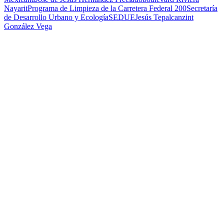
Nayarit
Programa de Limpieza de la Carretera Federal 200
Secretaría
de Desarrollo Urbano y Ecología
SEDUE
Jesús Tepalcanzint
González Vega