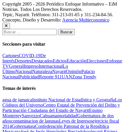
Copyright 2005 - 2026 Periódico Enfoque Informativo – EiM
Noticias. Todos Los Derechos Reservados.
Tepic, Nayarit. Teléfonos: 311-213-01-65 y 311-234-84-56.
Concepto, Diseño y Desarrollo:
Agencia Multieconomico
Buscar:
Secciones para visitar
Cartones
COVID-19
De
Interés
Deportes
Destacados
Edictos
Educación
Elecciones
Enfoque
TV
General
Impreso
Internacional
Lo
Último
Nacional
Naturaleza
Nayarit
Opinión
Palacio
Nacional
Publicidad
Reporte 911
UAN
Zona Trendy
Temas de interés
agua de jamaica
Instituto Nacional de Estadística y Geografía
Los
Códigos del Universo
Centro Estatal de Prevención del Delito y
Participación Ciudadana del Estado de Nayarit
Equipo
Monterrey
Sanvezzo
Cahuama
mortalidad
Gobernatura de dos
años
contaminacion de lagunas
Leyes de Ingresos
ejercicio fiscal
2014
Gobernatura
Confederación Patronal de la República
Mexicana
José de Jesús Hernández Preciado
boulevard Riviera