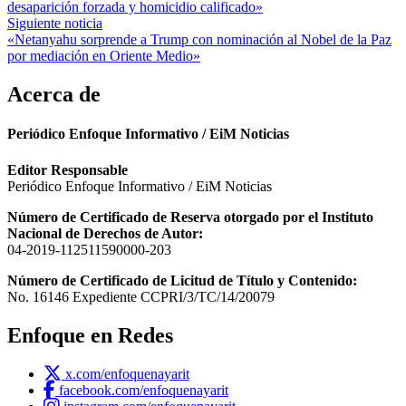
de
desaparición forzada y homicidio calificado»
entradas
Siguiente noticia
«Netanyahu sorprende a Trump con nominación al Nobel de la Paz
por mediación en Oriente Medio»
Acerca de
Periódico Enfoque Informativo / EiM Noticias
Editor Responsable
Periódico Enfoque Informativo / EiM Noticias
Número de Certificado de Reserva otorgado por el Instituto
Nacional de Derechos de Autor:
04-2019-112511590000-203
Número de Certificado de Licitud de Título y Contenido:
No. 16146 Expediente CCPRI/3/TC/14/20079
Enfoque en Redes
x.com/enfoquenayarit
facebook.com/enfoquenayarit