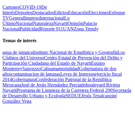
Cartones
COVID-19
De
Interés
Deportes
Destacados
Edictos
Educación
Elecciones
Enfoque
TV
General
Impreso
Internacional
Lo
Último
Nacional
Naturaleza
Nayarit
Opinión
Palacio
Nacional
Publicidad
Reporte 911
UAN
Zona Trendy
Temas de interés
agua de jamaica
Instituto Nacional de Estadística y Geografía
Los
Códigos del Universo
Centro Estatal de Prevención del Delito y
Participación Ciudadana del Estado de Nayarit
Equipo
Monterrey
Sanvezzo
Cahuama
mortalidad
Gobernatura de dos
años
contaminacion de lagunas
Leyes de Ingresos
ejercicio fiscal
2014
Gobernatura
Confederación Patronal de la República
Mexicana
José de Jesús Hernández Preciado
boulevard Riviera
Nayarit
Programa de Limpieza de la Carretera Federal 200
Secretaría
de Desarrollo Urbano y Ecología
SEDUE
Jesús Tepalcanzint
González Vega