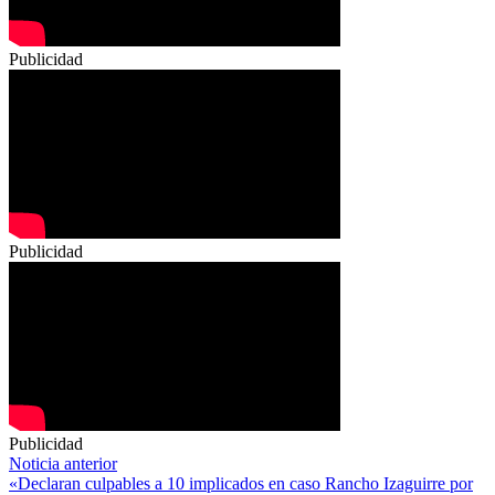
Publicidad
Publicidad
Publicidad
Navegación
Noticia anterior
«Declaran culpables a 10 implicados en caso Rancho Izaguirre por