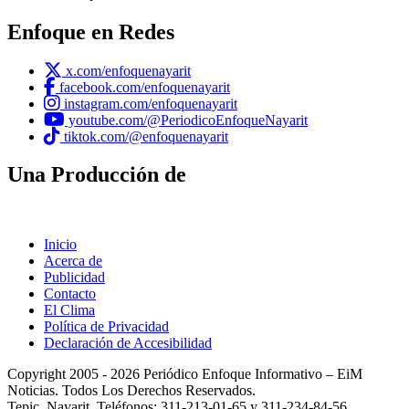
Enfoque en Redes
x.com/enfoquenayarit
facebook.com/enfoquenayarit
instagram.com/enfoquenayarit
youtube.com/@PeriodicoEnfoqueNayarit
tiktok.com/@enfoquenayarit
Una Producción de
Inicio
Acerca de
Publicidad
Contacto
El Clima
Política de Privacidad
Declaración de Accesibilidad
Copyright 2005 - 2026 Periódico Enfoque Informativo – EiM
Noticias. Todos Los Derechos Reservados.
Tepic, Nayarit. Teléfonos: 311-213-01-65 y 311-234-84-56.