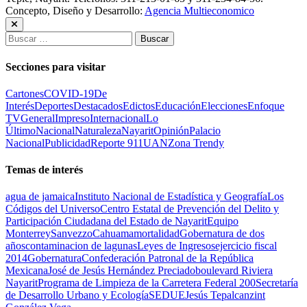
Concepto, Diseño y Desarrollo:
Agencia Multieconomico
Buscar:
Secciones para visitar
Cartones
COVID-19
De
Interés
Deportes
Destacados
Edictos
Educación
Elecciones
Enfoque
TV
General
Impreso
Internacional
Lo
Último
Nacional
Naturaleza
Nayarit
Opinión
Palacio
Nacional
Publicidad
Reporte 911
UAN
Zona Trendy
Temas de interés
agua de jamaica
Instituto Nacional de Estadística y Geografía
Los
Códigos del Universo
Centro Estatal de Prevención del Delito y
Participación Ciudadana del Estado de Nayarit
Equipo
Monterrey
Sanvezzo
Cahuama
mortalidad
Gobernatura de dos
años
contaminacion de lagunas
Leyes de Ingresos
ejercicio fiscal
2014
Gobernatura
Confederación Patronal de la República
Mexicana
José de Jesús Hernández Preciado
boulevard Riviera
Nayarit
Programa de Limpieza de la Carretera Federal 200
Secretaría
de Desarrollo Urbano y Ecología
SEDUE
Jesús Tepalcanzint