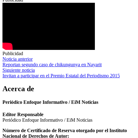
Publicidad
Navegación
Noticia anterior
Reportan segundo caso de chikungunya en Nayarit
de
Siguiente noticia
entradas
Invitan a participar en el Premio Estatal del Periodismo 2015
Acerca de
Periódico Enfoque Informativo / EiM Noticias
Editor Responsable
Periódico Enfoque Informativo / EiM Noticias
Número de Certificado de Reserva otorgado por el Instituto
Nacional de Derechos de Autor: