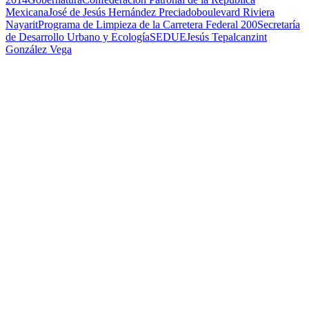
Mexicana
José de Jesús Hernández Preciado
boulevard Riviera
Nayarit
Programa de Limpieza de la Carretera Federal 200
Secretaría
de Desarrollo Urbano y Ecología
SEDUE
Jesús Tepalcanzint
González Vega