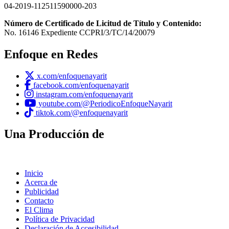
04-2019-112511590000-203
Número de Certificado de Licitud de Título y Contenido:
No. 16146 Expediente CCPRI/3/TC/14/20079
Enfoque en Redes
x.com/enfoquenayarit
facebook.com/enfoquenayarit
instagram.com/enfoquenayarit
youtube.com/@PeriodicoEnfoqueNayarit
tiktok.com/@enfoquenayarit
Una Producción de
Inicio
Acerca de
Publicidad
Contacto
El Clima
Política de Privacidad
Declaración de Accesibilidad