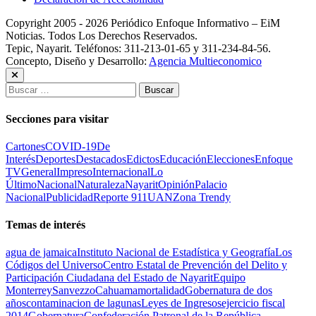
Copyright 2005 - 2026 Periódico Enfoque Informativo – EiM
Noticias. Todos Los Derechos Reservados.
Tepic, Nayarit. Teléfonos: 311-213-01-65 y 311-234-84-56.
Concepto, Diseño y Desarrollo:
Agencia Multieconomico
Buscar:
Secciones para visitar
Cartones
COVID-19
De
Interés
Deportes
Destacados
Edictos
Educación
Elecciones
Enfoque
TV
General
Impreso
Internacional
Lo
Último
Nacional
Naturaleza
Nayarit
Opinión
Palacio
Nacional
Publicidad
Reporte 911
UAN
Zona Trendy
Temas de interés
agua de jamaica
Instituto Nacional de Estadística y Geografía
Los
Códigos del Universo
Centro Estatal de Prevención del Delito y
Participación Ciudadana del Estado de Nayarit
Equipo
Monterrey
Sanvezzo
Cahuama
mortalidad
Gobernatura de dos
años
contaminacion de lagunas
Leyes de Ingresos
ejercicio fiscal
2014
Gobernatura
Confederación Patronal de la República