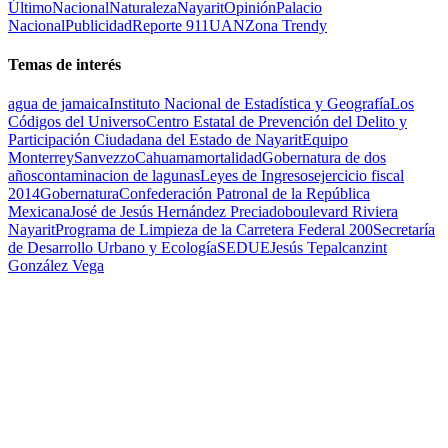
Último
Nacional
Naturaleza
Nayarit
Opinión
Palacio
Nacional
Publicidad
Reporte 911
UAN
Zona Trendy
Temas de interés
agua de jamaica
Instituto Nacional de Estadística y Geografía
Los
Códigos del Universo
Centro Estatal de Prevención del Delito y
Participación Ciudadana del Estado de Nayarit
Equipo
Monterrey
Sanvezzo
Cahuama
mortalidad
Gobernatura de dos
años
contaminacion de lagunas
Leyes de Ingresos
ejercicio fiscal
2014
Gobernatura
Confederación Patronal de la República
Mexicana
José de Jesús Hernández Preciado
boulevard Riviera
Nayarit
Programa de Limpieza de la Carretera Federal 200
Secretaría
de Desarrollo Urbano y Ecología
SEDUE
Jesús Tepalcanzint
González Vega