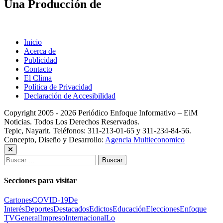
Una Producción de
Inicio
Acerca de
Publicidad
Contacto
El Clima
Política de Privacidad
Declaración de Accesibilidad
Copyright 2005 - 2026 Periódico Enfoque Informativo – EiM
Noticias. Todos Los Derechos Reservados.
Tepic, Nayarit. Teléfonos: 311-213-01-65 y 311-234-84-56.
Concepto, Diseño y Desarrollo:
Agencia Multieconomico
Buscar:
Secciones para visitar
Cartones
COVID-19
De
Interés
Deportes
Destacados
Edictos
Educación
Elecciones
Enfoque
TV
General
Impreso
Internacional
Lo