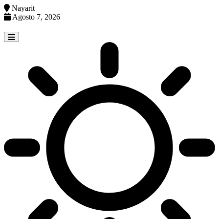
Nayarit
Agosto 7, 2026
Skip
to
content