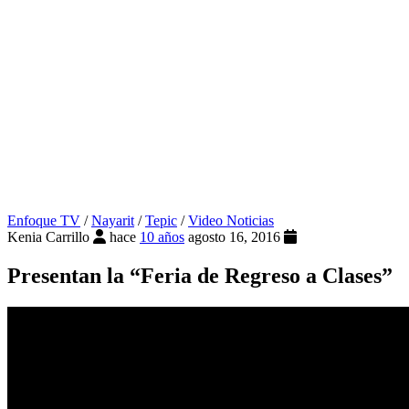
Enfoque TV
/
Nayarit
/
Tepic
/
Video Noticias
Kenia Carrillo
hace
10 años
agosto 16, 2016
Presentan la “Feria de Regreso a Clases”