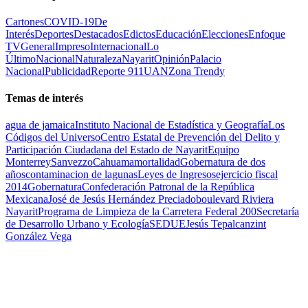
Cartones
COVID-19
De
Interés
Deportes
Destacados
Edictos
Educación
Elecciones
Enfoque
TV
General
Impreso
Internacional
Lo
Último
Nacional
Naturaleza
Nayarit
Opinión
Palacio
Nacional
Publicidad
Reporte 911
UAN
Zona Trendy
Temas de interés
agua de jamaica
Instituto Nacional de Estadística y Geografía
Los
Códigos del Universo
Centro Estatal de Prevención del Delito y
Participación Ciudadana del Estado de Nayarit
Equipo
Monterrey
Sanvezzo
Cahuama
mortalidad
Gobernatura de dos
años
contaminacion de lagunas
Leyes de Ingresos
ejercicio fiscal
2014
Gobernatura
Confederación Patronal de la República
Mexicana
José de Jesús Hernández Preciado
boulevard Riviera
Nayarit
Programa de Limpieza de la Carretera Federal 200
Secretaría
de Desarrollo Urbano y Ecología
SEDUE
Jesús Tepalcanzint
González Vega