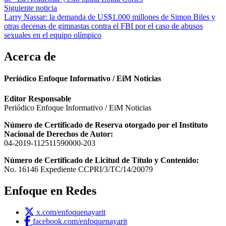
entradas
Siguiente noticia
Larry Nassar: la demanda de US$1.000 millones de Simon Biles y
otras decenas de gimnastas contra el FBI por el caso de abusos
sexuales en el equipo olímpico
Acerca de
Periódico Enfoque Informativo / EiM Noticias
Editor Responsable
Periódico Enfoque Informativo / EiM Noticias
Número de Certificado de Reserva otorgado por el Instituto
Nacional de Derechos de Autor:
04-2019-112511590000-203
Número de Certificado de Licitud de Título y Contenido:
No. 16146 Expediente CCPRI/3/TC/14/20079
Enfoque en Redes
x.com/enfoquenayarit
facebook.com/enfoquenayarit