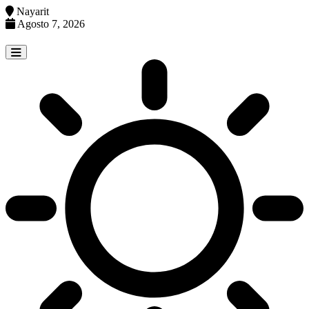
Nayarit
Agosto 7, 2026
Skip
to
content