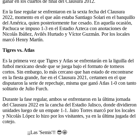
ganar en los cuartos de final del Clausura 2012.
En la fase regular se enfrentaron en la sexta fecha del Clausura
2022, momento en el que aún estaba Santiago Solari en el banquillo
del América, quien posteriormente fue cesado. En aquella ocasión,
Pachuca se impuso 1-3 en el Estadio Azteca con anotaciones de
Nicolás Ibáñez, Avilés Hurtado y Víctor Guzmán. Por los locales
marcó Henry Martín.
Tigres vs. Atlas
Es la primera vez que Tigres y Atlas se enfrentarán en la liguilla del
futbol mexicano desde que se juega bajo el formato de torneos
cortos. Sin embargo, lo más cercano que han estado de encontrarse
en la fiesta grande, fue en el Clausura 2021, certamen en el que
disputaron la serie de repechaje, misma que ganó Atlas 1-0 con tanto
solitario de Julio Furch.
Durante la fase regular, ambos se enfrentaron en la última jornada
del Clausura 2022 en la cancha del Estadio Jalisco, donde dividieron
unidades luego de un empate 1-1. Jairo Torres marcó por los locales
y Nicolás López lo hizo por los visitantes, ya en la última jugada del
cotejo.
¡¡Las 'Semis'!! 😎🤩