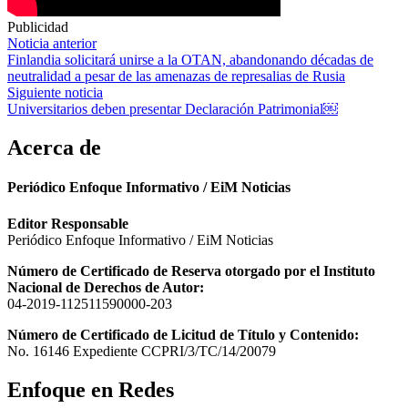
Publicidad
Navegación
Noticia anterior
Finlandia solicitará unirse a la OTAN, abandonando décadas de
de
neutralidad a pesar de las amenazas de represalias de Rusia
entradas
Siguiente noticia
Universitarios deben presentar Declaración Patrimonial￼
Acerca de
Periódico Enfoque Informativo / EiM Noticias
Editor Responsable
Periódico Enfoque Informativo / EiM Noticias
Número de Certificado de Reserva otorgado por el Instituto
Nacional de Derechos de Autor:
04-2019-112511590000-203
Número de Certificado de Licitud de Título y Contenido:
No. 16146 Expediente CCPRI/3/TC/14/20079
Enfoque en Redes