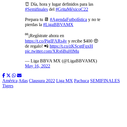
⏰ Día, hora y lugar definidos para las
#Semifinales
del
#GritaMéxicoC22
Prepara tu 📆
#AgendaFutbolística
y no te
pierdas la
#LigaBBVAMX
⁰⁰¡Regístrate ahora en
https://t.co/PigIFARs4v
y recibe $400 🤑
de regalo! 📲
https://t.co/zKScgtFqxH
pic.twitter.com/XRs6BuHlMu
— Liga BBVA MX (@LigaBBVAMX)
May 16, 2022
América
Atlas
Clausura 2022
Liga MX
Pachuca
SEMIFINALES
Tigres