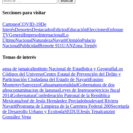
Secciones para visitar
Cartones
COVID-19
De
Interés
Deportes
Destacados
Edictos
Educación
Elecciones
Enfoque
TV
General
Impreso
Internacional
Lo
Último
Nacional
Naturaleza
Nayarit
Opinión
Palacio
Nacional
Publicidad
Reporte 911
UAN
Zona Trendy
Temas de interés
agua de jamaica
Instituto Nacional de Estadística y Geografía
Los
Códigos del Universo
Centro Estatal de Prevención del Delito y
Participación Ciudadana del Estado de Nayarit
Equipo
Monterrey
Sanvezzo
Cahuama
mortalidad
Gobernatura de dos
años
contaminacion de lagunas
Leyes de Ingresos
ejercicio fiscal
2014
Gobernatura
Confederación Patronal de la República
Mexicana
José de Jesús Hernández Preciado
boulevard Riviera
Nayarit
Programa de Limpieza de la Carretera Federal 200
Secretaría
de Desarrollo Urbano y Ecología
SEDUE
Jesús Tepalcanzint
González Vega