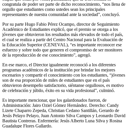
congratula de poder ser parte de dicho reconocimiento, “nos llena de
orgullo que estudiantes como ustedes sean los principales
representantes de nuestra comunidad ante la sociedad”, concluyó.
Por su parte Hugo Fabio Pérez Ocampo, director de Seguimiento
Académico de Estudiantes explicó, que el premio se otorga a los
jóvenes que obtuvieron los resultados más elevados de todo el país,
el cual se realiza a partir del Centro Nacional para la Evaluación de
la Educación Superior (CENEVAL), “es importante reconocer ese
esfuerzo y sobre todo que generen el compromiso de ser monitores
de la reproducción de ese conocimiento”, agregó.
En ese marco, el Director igualmente reconoció a los diferentes
programas académicos de la institución por brindar los mejores
escenarios y compartir el conocimiento con los estudiantes, “jóvenes
son de esa proporción de miles de estudiantes que en el país
obtuvieron desempeño satisfactorio, siéntanse orgullosos, es motivo
de celebración y júbilo, éxito en su vida profesional”, culminó.
Es importante mencionar, que los galardonados fueron, de
Administración: Jairo Oziel Gómez Hernández. Derecho: Candy
Lizete Chaparro Zepeda, Christian Cedano Santillán, Gerardo de
Jesús Pelayo Pelayo, Juan Antonio Silva Campos y Leonardo David
Bautista Contreras. Enfermería: Jesús Alberto Luna Silva y Rosina
Guadalupe Flores Gallardo.