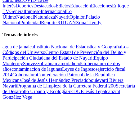
Cartones
COVID-19
De
Interés
Deportes
Destacados
Edictos
Educación
Elecciones
Enfoque
TV
General
Impreso
Internacional
Lo
Último
Nacional
Naturaleza
Nayarit
Opinión
Palacio
Nacional
Publicidad
Reporte 911
UAN
Zona Trendy
Temas de interés
agua de jamaica
Instituto Nacional de Estadística y Geografía
Los
Códigos del Universo
Centro Estatal de Prevención del Delito y
Participación Ciudadana del Estado de Nayarit
Equipo
Monterrey
Sanvezzo
Cahuama
mortalidad
Gobernatura de dos
años
contaminacion de lagunas
Leyes de Ingresos
ejercicio fiscal
2014
Gobernatura
Confederación Patronal de la República
Mexicana
José de Jesús Hernández Preciado
boulevard Riviera
Nayarit
Programa de Limpieza de la Carretera Federal 200
Secretaría
de Desarrollo Urbano y Ecología
SEDUE
Jesús Tepalcanzint
González Vega