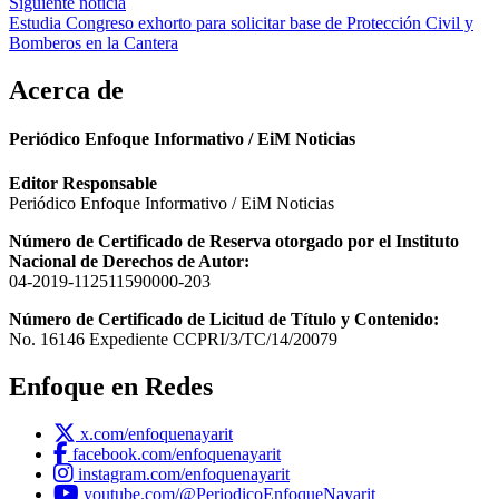
entradas
Siguiente noticia
Estudia Congreso exhorto para solicitar base de Protección Civil y
Bomberos en la Cantera
Acerca de
Periódico Enfoque Informativo / EiM Noticias
Editor Responsable
Periódico Enfoque Informativo / EiM Noticias
Número de Certificado de Reserva otorgado por el Instituto
Nacional de Derechos de Autor:
04-2019-112511590000-203
Número de Certificado de Licitud de Título y Contenido:
No. 16146 Expediente CCPRI/3/TC/14/20079
Enfoque en Redes
x.com/enfoquenayarit
facebook.com/enfoquenayarit
instagram.com/enfoquenayarit
youtube.com/@PeriodicoEnfoqueNayarit