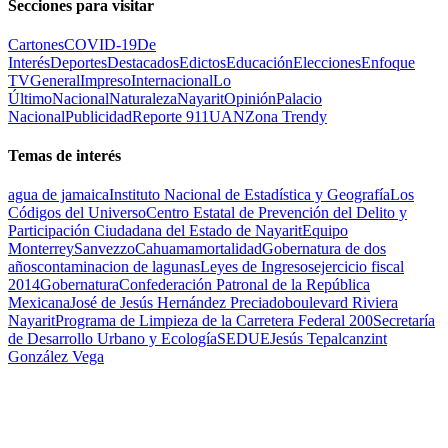
Secciones para visitar
Cartones
COVID-19
De
Interés
Deportes
Destacados
Edictos
Educación
Elecciones
Enfoque
TV
General
Impreso
Internacional
Lo
Último
Nacional
Naturaleza
Nayarit
Opinión
Palacio
Nacional
Publicidad
Reporte 911
UAN
Zona Trendy
Temas de interés
agua de jamaica
Instituto Nacional de Estadística y Geografía
Los
Códigos del Universo
Centro Estatal de Prevención del Delito y
Participación Ciudadana del Estado de Nayarit
Equipo
Monterrey
Sanvezzo
Cahuama
mortalidad
Gobernatura de dos
años
contaminacion de lagunas
Leyes de Ingresos
ejercicio fiscal
2014
Gobernatura
Confederación Patronal de la República
Mexicana
José de Jesús Hernández Preciado
boulevard Riviera
Nayarit
Programa de Limpieza de la Carretera Federal 200
Secretaría
de Desarrollo Urbano y Ecología
SEDUE
Jesús Tepalcanzint
González Vega