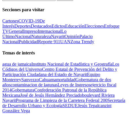
Secciones para visitar
Cartones
COVID-19
De
Interés
Deportes
Destacados
Edictos
Educación
Elecciones
Enfoque
TV
General
Impreso
Internacional
Lo
Último
Nacional
Naturaleza
Nayarit
Opinión
Palacio
Nacional
Publicidad
Reporte 911
UAN
Zona Trendy
Temas de interés
agua de jamaica
Instituto Nacional de Estadística y Geografía
Los
Códigos del Universo
Centro Estatal de Prevención del Delito y
Participación Ciudadana del Estado de Nayarit
Equipo
Monterrey
Sanvezzo
Cahuama
mortalidad
Gobernatura de dos
años
contaminacion de lagunas
Leyes de Ingresos
ejercicio fiscal
2014
Gobernatura
Confederación Patronal de la República
Mexicana
José de Jesús Hernández Preciado
boulevard Riviera
Nayarit
Programa de Limpieza de la Carretera Federal 200
Secretaría
de Desarrollo Urbano y Ecología
SEDUE
Jesús Tepalcanzint
González Vega