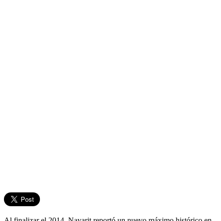
Al finalizar el 2014, Nayarit reportó un nuevo máximo histórico en