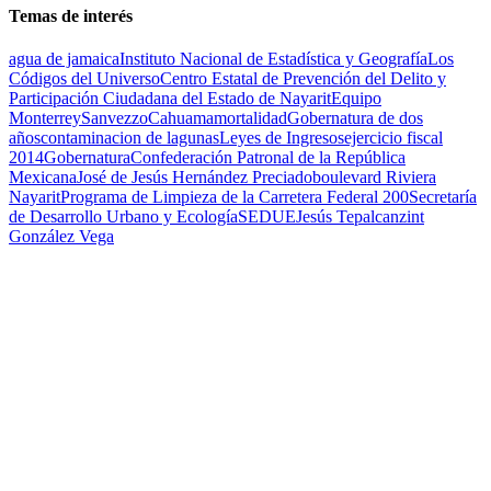
Temas de interés
agua de jamaica
Instituto Nacional de Estadística y Geografía
Los
Códigos del Universo
Centro Estatal de Prevención del Delito y
Participación Ciudadana del Estado de Nayarit
Equipo
Monterrey
Sanvezzo
Cahuama
mortalidad
Gobernatura de dos
años
contaminacion de lagunas
Leyes de Ingresos
ejercicio fiscal
2014
Gobernatura
Confederación Patronal de la República
Mexicana
José de Jesús Hernández Preciado
boulevard Riviera
Nayarit
Programa de Limpieza de la Carretera Federal 200
Secretaría
de Desarrollo Urbano y Ecología
SEDUE
Jesús Tepalcanzint
González Vega