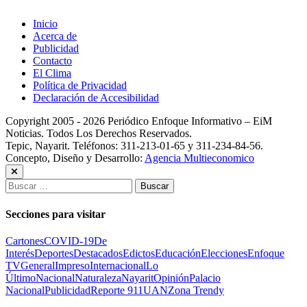
Inicio
Acerca de
Publicidad
Contacto
El Clima
Política de Privacidad
Declaración de Accesibilidad
Copyright 2005 - 2026 Periódico Enfoque Informativo – EiM
Noticias. Todos Los Derechos Reservados.
Tepic, Nayarit. Teléfonos: 311-213-01-65 y 311-234-84-56.
Concepto, Diseño y Desarrollo:
Agencia Multieconomico
Buscar:
Secciones para visitar
Cartones
COVID-19
De
Interés
Deportes
Destacados
Edictos
Educación
Elecciones
Enfoque
TV
General
Impreso
Internacional
Lo
Último
Nacional
Naturaleza
Nayarit
Opinión
Palacio
Nacional
Publicidad
Reporte 911
UAN
Zona Trendy