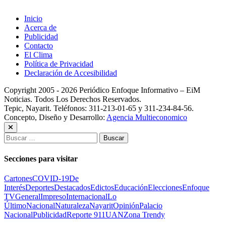
Inicio
Acerca de
Publicidad
Contacto
El Clima
Política de Privacidad
Declaración de Accesibilidad
Copyright 2005 - 2026 Periódico Enfoque Informativo – EiM
Noticias. Todos Los Derechos Reservados.
Tepic, Nayarit. Teléfonos: 311-213-01-65 y 311-234-84-56.
Concepto, Diseño y Desarrollo:
Agencia Multieconomico
Buscar:
Secciones para visitar
Cartones
COVID-19
De
Interés
Deportes
Destacados
Edictos
Educación
Elecciones
Enfoque
TV
General
Impreso
Internacional
Lo
Último
Nacional
Naturaleza
Nayarit
Opinión
Palacio
Nacional
Publicidad
Reporte 911
UAN
Zona Trendy