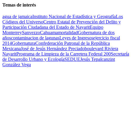
Temas de interés
agua de jamaica
Instituto Nacional de Estadística y Geografía
Los
Códigos del Universo
Centro Estatal de Prevención del Delito y
Participación Ciudadana del Estado de Nayarit
Equipo
Monterrey
Sanvezzo
Cahuama
mortalidad
Gobernatura de dos
años
contaminacion de lagunas
Leyes de Ingresos
ejercicio fiscal
2014
Gobernatura
Confederación Patronal de la República
Mexicana
José de Jesús Hernández Preciado
boulevard Riviera
Nayarit
Programa de Limpieza de la Carretera Federal 200
Secretaría
de Desarrollo Urbano y Ecología
SEDUE
Jesús Tepalcanzint
González Vega