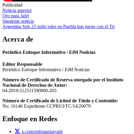
Publicidad
Navegación
Noticia anterior
Oro para Jafet
de
Siguiente noticia
entradas
Argentina Sub 23 sufre robo en Puebla tras juego con el Tri
Acerca de
Periódico Enfoque Informativo / EiM Noticias
Editor Responsable
Periódico Enfoque Informativo / EiM Noticias
Número de Certificado de Reserva otorgado por el Instituto
Nacional de Derechos de Autor:
04-2019-112511590000-203
Número de Certificado de Licitud de Título y Contenido:
No. 16146 Expediente CCPRI/3/TC/14/20079
Enfoque en Redes
x.com/enfoquenayarit