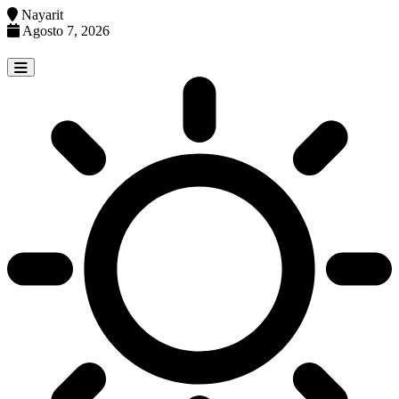
Nayarit
Agosto 7, 2026
Skip
to
content