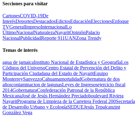
Secciones para visitar
Cartones
COVID-19
De
Interés
Deportes
Destacados
Edictos
Educación
Elecciones
Enfoque
TV
General
Impreso
Internacional
Lo
Último
Nacional
Naturaleza
Nayarit
Opinión
Palacio
Nacional
Publicidad
Reporte 911
UAN
Zona Trendy
Temas de interés
agua de jamaica
Instituto Nacional de Estadística y Geografía
Los
Códigos del Universo
Centro Estatal de Prevención del Delito y
Participación Ciudadana del Estado de Nayarit
Equipo
Monterrey
Sanvezzo
Cahuama
mortalidad
Gobernatura de dos
años
contaminacion de lagunas
Leyes de Ingresos
ejercicio fiscal
2014
Gobernatura
Confederación Patronal de la República
Mexicana
José de Jesús Hernández Preciado
boulevard Riviera
Nayarit
Programa de Limpieza de la Carretera Federal 200
Secretaría
de Desarrollo Urbano y Ecología
SEDUE
Jesús Tepalcanzint
González Vega