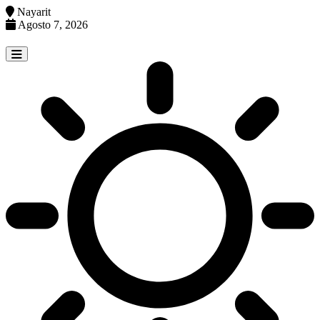
Nayarit
Agosto 7, 2026
Skip
to
content