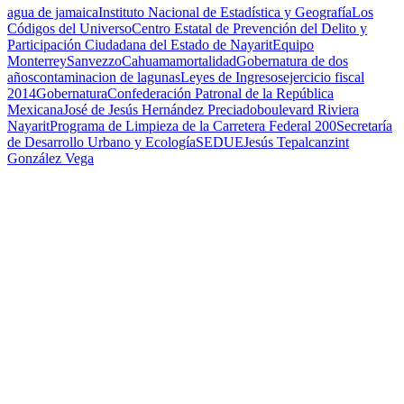
agua de jamaica
Instituto Nacional de Estadística y Geografía
Los
Códigos del Universo
Centro Estatal de Prevención del Delito y
Participación Ciudadana del Estado de Nayarit
Equipo
Monterrey
Sanvezzo
Cahuama
mortalidad
Gobernatura de dos
años
contaminacion de lagunas
Leyes de Ingresos
ejercicio fiscal
2014
Gobernatura
Confederación Patronal de la República
Mexicana
José de Jesús Hernández Preciado
boulevard Riviera
Nayarit
Programa de Limpieza de la Carretera Federal 200
Secretaría
de Desarrollo Urbano y Ecología
SEDUE
Jesús Tepalcanzint
González Vega