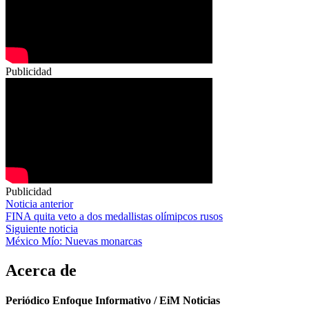
Publicidad
Publicidad
Navegación
Noticia anterior
FINA quita veto a dos medallistas olímipcos rusos
de
Siguiente noticia
entradas
México Mío: Nuevas monarcas
Acerca de
Periódico Enfoque Informativo / EiM Noticias