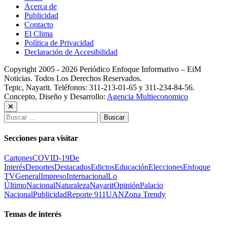
Acerca de
Publicidad
Contacto
El Clima
Política de Privacidad
Declaración de Accesibilidad
Copyright 2005 - 2026 Periódico Enfoque Informativo – EiM
Noticias. Todos Los Derechos Reservados.
Tepic, Nayarit. Teléfonos: 311-213-01-65 y 311-234-84-56.
Concepto, Diseño y Desarrollo:
Agencia Multieconomico
Buscar:
Secciones para visitar
Cartones
COVID-19
De
Interés
Deportes
Destacados
Edictos
Educación
Elecciones
Enfoque
TV
General
Impreso
Internacional
Lo
Último
Nacional
Naturaleza
Nayarit
Opinión
Palacio
Nacional
Publicidad
Reporte 911
UAN
Zona Trendy
Temas de interés