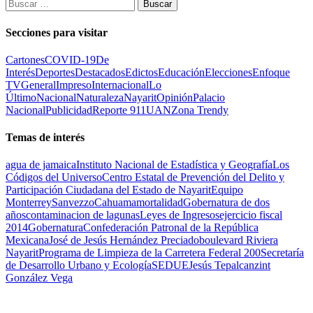
Buscar:
Secciones para visitar
Cartones
COVID-19
De
Interés
Deportes
Destacados
Edictos
Educación
Elecciones
Enfoque
TV
General
Impreso
Internacional
Lo
Último
Nacional
Naturaleza
Nayarit
Opinión
Palacio
Nacional
Publicidad
Reporte 911
UAN
Zona Trendy
Temas de interés
agua de jamaica
Instituto Nacional de Estadística y Geografía
Los
Códigos del Universo
Centro Estatal de Prevención del Delito y
Participación Ciudadana del Estado de Nayarit
Equipo
Monterrey
Sanvezzo
Cahuama
mortalidad
Gobernatura de dos
años
contaminacion de lagunas
Leyes de Ingresos
ejercicio fiscal
2014
Gobernatura
Confederación Patronal de la República
Mexicana
José de Jesús Hernández Preciado
boulevard Riviera
Nayarit
Programa de Limpieza de la Carretera Federal 200
Secretaría
de Desarrollo Urbano y Ecología
SEDUE
Jesús Tepalcanzint
González Vega