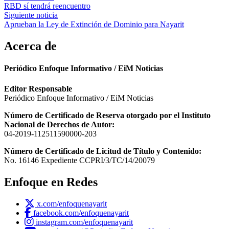
RBD sí tendrá reencuentro
de
Siguiente noticia
entradas
Aprueban la Ley de Extinción de Dominio para Nayarit
Acerca de
Periódico Enfoque Informativo / EiM Noticias
Editor Responsable
Periódico Enfoque Informativo / EiM Noticias
Número de Certificado de Reserva otorgado por el Instituto
Nacional de Derechos de Autor:
04-2019-112511590000-203
Número de Certificado de Licitud de Título y Contenido:
No. 16146 Expediente CCPRI/3/TC/14/20079
Enfoque en Redes
x.com/enfoquenayarit
facebook.com/enfoquenayarit
instagram.com/enfoquenayarit