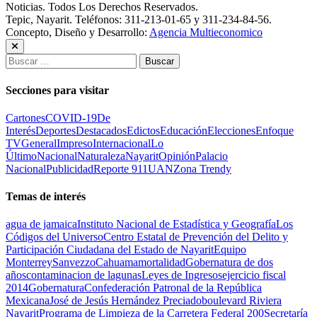
Noticias. Todos Los Derechos Reservados.
Tepic, Nayarit. Teléfonos: 311-213-01-65 y 311-234-84-56.
Concepto, Diseño y Desarrollo:
Agencia Multieconomico
Buscar:
Secciones para visitar
Cartones
COVID-19
De
Interés
Deportes
Destacados
Edictos
Educación
Elecciones
Enfoque
TV
General
Impreso
Internacional
Lo
Último
Nacional
Naturaleza
Nayarit
Opinión
Palacio
Nacional
Publicidad
Reporte 911
UAN
Zona Trendy
Temas de interés
agua de jamaica
Instituto Nacional de Estadística y Geografía
Los
Códigos del Universo
Centro Estatal de Prevención del Delito y
Participación Ciudadana del Estado de Nayarit
Equipo
Monterrey
Sanvezzo
Cahuama
mortalidad
Gobernatura de dos
años
contaminacion de lagunas
Leyes de Ingresos
ejercicio fiscal
2014
Gobernatura
Confederación Patronal de la República
Mexicana
José de Jesús Hernández Preciado
boulevard Riviera
Nayarit
Programa de Limpieza de la Carretera Federal 200
Secretaría