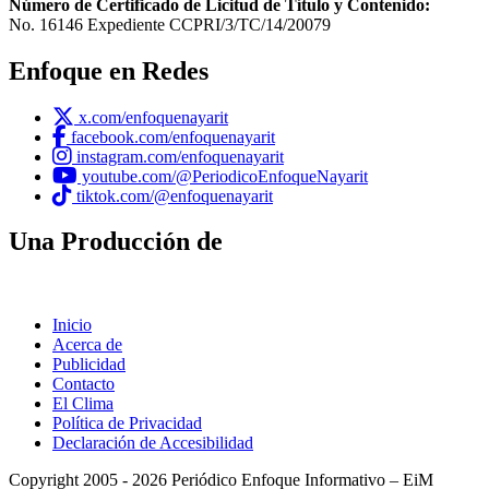
Número de Certificado de Licitud de Título y Contenido:
No. 16146 Expediente CCPRI/3/TC/14/20079
Enfoque en Redes
x.com/enfoquenayarit
facebook.com/enfoquenayarit
instagram.com/enfoquenayarit
youtube.com/@PeriodicoEnfoqueNayarit
tiktok.com/@enfoquenayarit
Una Producción de
Inicio
Acerca de
Publicidad
Contacto
El Clima
Política de Privacidad
Declaración de Accesibilidad
Copyright 2005 - 2026 Periódico Enfoque Informativo – EiM