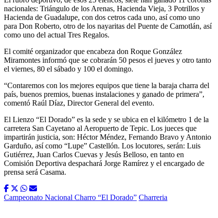
nacionales: Triángulo de los Arenas, Hacienda Vieja, 3 Potrillos y
Hacienda de Guadalupe, con dos cetros cada uno, así como uno
para Don Roberto, otro de los nayaritas del Puente de Camotlán, así
como uno del actual Tres Regalos.
El comité organizador que encabeza don Roque González
Miramontes informó que se cobrarán 50 pesos el jueves y otro tanto
el viernes, 80 el sábado y 100 el domingo.
“Contaremos con los mejores equipos que tiene la baraja charra del
país, buenos premios, buenas instalaciones y ganado de primera”,
comentó Raúl Díaz, Director General del evento.
El Lienzo “El Dorado” es la sede y se ubica en el kilómetro 1 de la
carretera San Cayetano al Aeropuerto de Tepic. Los jueces que
impartirán justicia, son: Héctor Méndez, Fernando Bravo y Antonio
Garduño, así como “Lupe” Castellón. Los locutores, serán: Luis
Gutiérrez, Juan Carlos Cuevas y Jesús Belloso, en tanto en
Comisión Deportiva despachará Jorge Ramírez y el encargado de
prensa será Casama.
Campeonato Nacional Charro “El Dorado”
Charreria