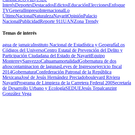
Interés
Deportes
Destacados
Edictos
Educación
Elecciones
Enfoque
TV
General
Impreso
Internacional
Lo
Último
Nacional
Naturaleza
Nayarit
Opinión
Palacio
Nacional
Publicidad
Reporte 911
UAN
Zona Trendy
Temas de interés
agua de jamaica
Instituto Nacional de Estadística y Geografía
Los
Códigos del Universo
Centro Estatal de Prevención del Delito y
Participación Ciudadana del Estado de Nayarit
Equipo
Monterrey
Sanvezzo
Cahuama
mortalidad
Gobernatura de dos
años
contaminacion de lagunas
Leyes de Ingresos
ejercicio fiscal
2014
Gobernatura
Confederación Patronal de la República
Mexicana
José de Jesús Hernández Preciado
boulevard Riviera
Nayarit
Programa de Limpieza de la Carretera Federal 200
Secretaría
de Desarrollo Urbano y Ecología
SEDUE
Jesús Tepalcanzint
González Vega