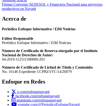
Siguiente noticia
entradas
Firman Convenio SEDESOL y Financiera Nacional para proyectos
productivos en Nayarit
Acerca de
Periódico Enfoque Informativo / EiM Noticias
Editor Responsable
Periódico Enfoque Informativo / EiM Noticias
Número de Certificado de Reserva otorgado por el Instituto
Nacional de Derechos de Autor:
04-2019-112511590000-203
Número de Certificado de Licitud de Título y Contenido:
No. 16146 Expediente CCPRI/3/TC/14/20079
Enfoque en Redes
x.com/enfoquenayarit
facebook.com/enfoquenayarit
instagram.com/enfoquenayarit
youtube.com/@PeriodicoEnfoqueNayarit