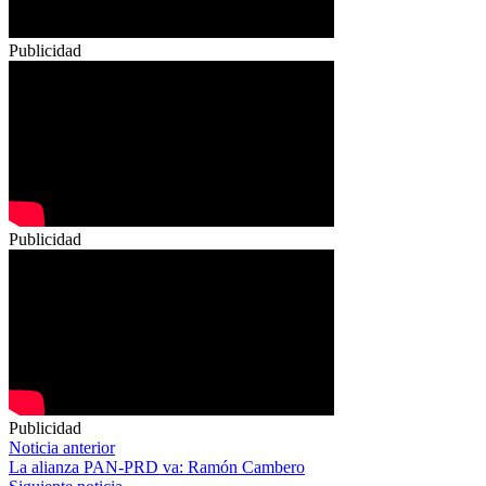
Publicidad
Publicidad
Publicidad
Navegación
Noticia anterior
La alianza PAN-PRD va: Ramón Cambero
de