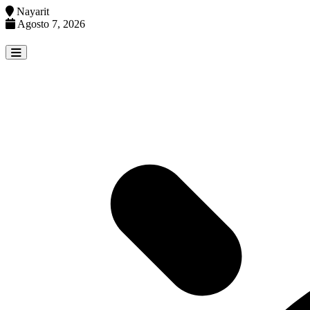
Nayarit
Agosto 7, 2026
Skip
to
content