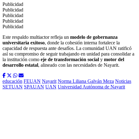
Publicidad
Publicidad
Publicidad
Publicidad
Publicidad
Este respaldo multiactor refleja un
modelo de gobernanza
universitaria exitoso
, donde la cohesión interna fortalece la
capacidad de respuesta ante desafíos. La comunidad UAN ratificó
así su compromiso de seguir trabajando en unidad para consolidar a
la institución como
eje de transformación social
y
motor del
desarrollo estatal
, alineado con las necesidades de Nayarit.
educación
FEUAN
Nayarit
Norma Liliana Galván Meza
Noticias
SETUAN
SPAUAN
UAN
Universidad Autónoma de Nayarit