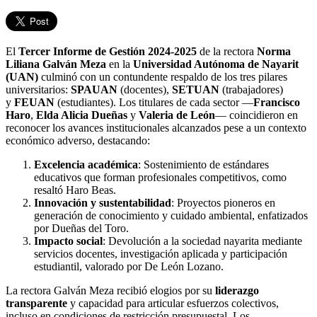
El
Tercer Informe de Gestión 2024-2025
de la rectora
Norma
Liliana Galván Meza
en la
Universidad Autónoma de Nayarit
(UAN)
culminó con un contundente respaldo de los tres pilares
universitarios:
SPAUAN
(docentes),
SETUAN
(trabajadores)
y
FEUAN
(estudiantes). Los titulares de cada sector —
Francisco
Haro
,
Elda Alicia Dueñas
y
Valeria de León
— coincidieron en
reconocer los avances institucionales alcanzados pese a un contexto
económico adverso, destacando:
Excelencia académica
: Sostenimiento de estándares
educativos que forman profesionales competitivos, como
resaltó Haro Beas.
Innovación y sustentabilidad
: Proyectos pioneros en
generación de conocimiento y cuidado ambiental, enfatizados
por Dueñas del Toro.
Impacto social
: Devolución a la sociedad nayarita mediante
servicios docentes, investigación aplicada y participación
estudiantil, valorado por De León Lozano.
La rectora Galván Meza recibió elogios por su
liderazgo
transparente
y capacidad para articular esfuerzos colectivos,
incluso en condiciones de restricción presupuestal. Los