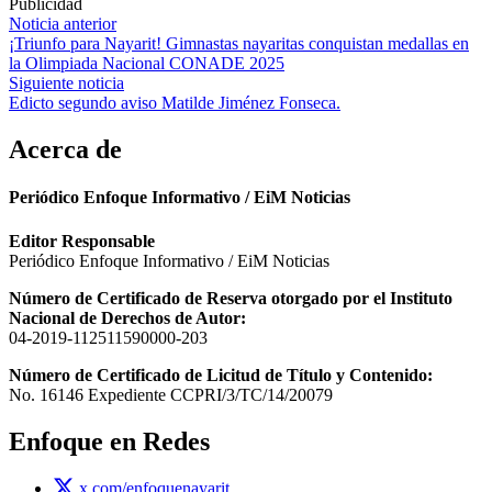
Publicidad
Navegación
Noticia anterior
¡Triunfo para Nayarit! Gimnastas nayaritas conquistan medallas en
de
la Olimpiada Nacional CONADE 2025
entradas
Siguiente noticia
Edicto segundo aviso Matilde Jiménez Fonseca.
Acerca de
Periódico Enfoque Informativo / EiM Noticias
Editor Responsable
Periódico Enfoque Informativo / EiM Noticias
Número de Certificado de Reserva otorgado por el Instituto
Nacional de Derechos de Autor:
04-2019-112511590000-203
Número de Certificado de Licitud de Título y Contenido:
No. 16146 Expediente CCPRI/3/TC/14/20079
Enfoque en Redes
x.com/enfoquenayarit