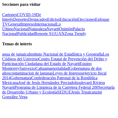
Secciones para visitar
Cartones
COVID-19
De
Interés
Deportes
Destacados
Edictos
Educación
Elecciones
Enfoque
TV
General
Impreso
Internacional
Lo
Último
Nacional
Naturaleza
Nayarit
Opinión
Palacio
Nacional
Publicidad
Reporte 911
UAN
Zona Trendy
Temas de interés
agua de jamaica
Instituto Nacional de Estadística y Geografía
Los
Códigos del Universo
Centro Estatal de Prevención del Delito y
Participación Ciudadana del Estado de Nayarit
Equipo
Monterrey
Sanvezzo
Cahuama
mortalidad
Gobernatura de dos
años
contaminacion de lagunas
Leyes de Ingresos
ejercicio fiscal
2014
Gobernatura
Confederación Patronal de la República
Mexicana
José de Jesús Hernández Preciado
boulevard Riviera
Nayarit
Programa de Limpieza de la Carretera Federal 200
Secretaría
de Desarrollo Urbano y Ecología
SEDUE
Jesús Tepalcanzint
González Vega