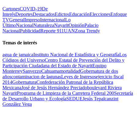
Cartones
COVID-19
De
Interés
Deportes
Destacados
Edictos
Educación
Elecciones
Enfoque
TV
General
Impreso
Internacional
Lo
Último
Nacional
Naturaleza
Nayarit
Opinión
Palacio
Nacional
Publicidad
Reporte 911
UAN
Zona Trendy
Temas de interés
agua de jamaica
Instituto Nacional de Estadística y Geografía
Los
Códigos del Universo
Centro Estatal de Prevención del Delito y
Participación Ciudadana del Estado de Nayarit
Equipo
Monterrey
Sanvezzo
Cahuama
mortalidad
Gobernatura de dos
años
contaminacion de lagunas
Leyes de Ingresos
ejercicio fiscal
2014
Gobernatura
Confederación Patronal de la República
Mexicana
José de Jesús Hernández Preciado
boulevard Riviera
Nayarit
Programa de Limpieza de la Carretera Federal 200
Secretaría
de Desarrollo Urbano y Ecología
SEDUE
Jesús Tepalcanzint
González Vega