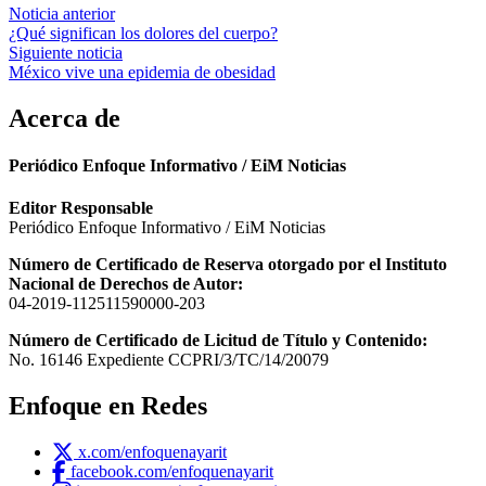
Navegación
Noticia anterior
¿Qué significan los dolores del cuerpo?
de
Siguiente noticia
entradas
México vive una epidemia de obesidad
Acerca de
Periódico Enfoque Informativo / EiM Noticias
Editor Responsable
Periódico Enfoque Informativo / EiM Noticias
Número de Certificado de Reserva otorgado por el Instituto
Nacional de Derechos de Autor:
04-2019-112511590000-203
Número de Certificado de Licitud de Título y Contenido:
No. 16146 Expediente CCPRI/3/TC/14/20079
Enfoque en Redes
x.com/enfoquenayarit
facebook.com/enfoquenayarit