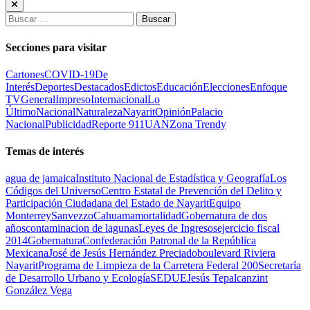
Buscar:
Secciones para visitar
Cartones
COVID-19
De
Interés
Deportes
Destacados
Edictos
Educación
Elecciones
Enfoque
TV
General
Impreso
Internacional
Lo
Último
Nacional
Naturaleza
Nayarit
Opinión
Palacio
Nacional
Publicidad
Reporte 911
UAN
Zona Trendy
Temas de interés
agua de jamaica
Instituto Nacional de Estadística y Geografía
Los
Códigos del Universo
Centro Estatal de Prevención del Delito y
Participación Ciudadana del Estado de Nayarit
Equipo
Monterrey
Sanvezzo
Cahuama
mortalidad
Gobernatura de dos
años
contaminacion de lagunas
Leyes de Ingresos
ejercicio fiscal
2014
Gobernatura
Confederación Patronal de la República
Mexicana
José de Jesús Hernández Preciado
boulevard Riviera
Nayarit
Programa de Limpieza de la Carretera Federal 200
Secretaría
de Desarrollo Urbano y Ecología
SEDUE
Jesús Tepalcanzint
González Vega