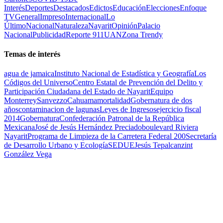
Interés
Deportes
Destacados
Edictos
Educación
Elecciones
Enfoque
TV
General
Impreso
Internacional
Lo
Último
Nacional
Naturaleza
Nayarit
Opinión
Palacio
Nacional
Publicidad
Reporte 911
UAN
Zona Trendy
Temas de interés
agua de jamaica
Instituto Nacional de Estadística y Geografía
Los
Códigos del Universo
Centro Estatal de Prevención del Delito y
Participación Ciudadana del Estado de Nayarit
Equipo
Monterrey
Sanvezzo
Cahuama
mortalidad
Gobernatura de dos
años
contaminacion de lagunas
Leyes de Ingresos
ejercicio fiscal
2014
Gobernatura
Confederación Patronal de la República
Mexicana
José de Jesús Hernández Preciado
boulevard Riviera
Nayarit
Programa de Limpieza de la Carretera Federal 200
Secretaría
de Desarrollo Urbano y Ecología
SEDUE
Jesús Tepalcanzint
González Vega