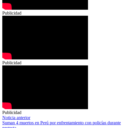
Publicidad
Publicidad
Publicidad
Navegación
Noticia anterior
Suman 4 muertos en Perú por enfrentamiento con policías durante
de
protesta