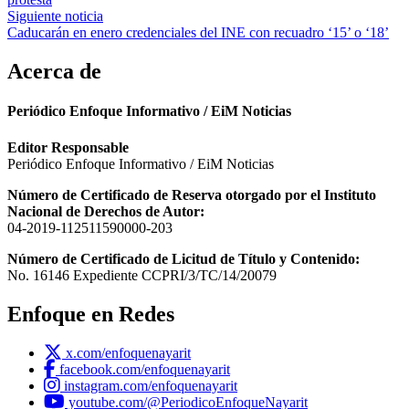
entradas
Siguiente noticia
Caducarán en enero credenciales del INE con recuadro ‘15’ o ‘18’
Acerca de
Periódico Enfoque Informativo / EiM Noticias
Editor Responsable
Periódico Enfoque Informativo / EiM Noticias
Número de Certificado de Reserva otorgado por el Instituto
Nacional de Derechos de Autor:
04-2019-112511590000-203
Número de Certificado de Licitud de Título y Contenido:
No. 16146 Expediente CCPRI/3/TC/14/20079
Enfoque en Redes
x.com/enfoquenayarit
facebook.com/enfoquenayarit
instagram.com/enfoquenayarit
youtube.com/@PeriodicoEnfoqueNayarit