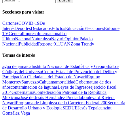
Secciones para visitar
Cartones
COVID-19
De
Interés
Deportes
Destacados
Edictos
Educación
Elecciones
Enfoque
TV
General
Impreso
Internacional
Lo
Último
Nacional
Naturaleza
Nayarit
Opinión
Palacio
Nacional
Publicidad
Reporte 911
UAN
Zona Trendy
Temas de interés
agua de jamaica
Instituto Nacional de Estadística y Geografía
Los
Códigos del Universo
Centro Estatal de Prevención del Delito y
Participación Ciudadana del Estado de Nayarit
Equipo
Monterrey
Sanvezzo
Cahuama
mortalidad
Gobernatura de dos
años
contaminacion de lagunas
Leyes de Ingresos
ejercicio fiscal
2014
Gobernatura
Confederación Patronal de la República
Mexicana
José de Jesús Hernández Preciado
boulevard Riviera
Nayarit
Programa de Limpieza de la Carretera Federal 200
Secretaría
de Desarrollo Urbano y Ecología
SEDUE
Jesús Tepalcanzint
González Vega