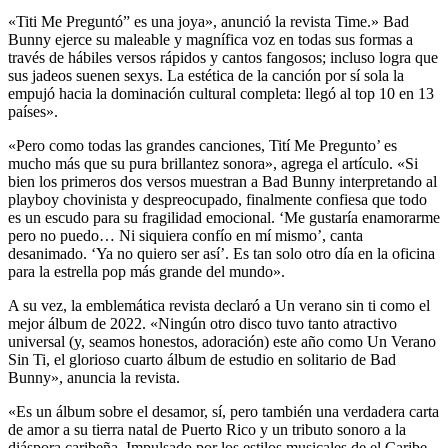
«Titi Me Preguntó” es una joya», anunció la revista Time.» Bad
Bunny ejerce su maleable y magnífica voz en todas sus formas a
través de hábiles versos rápidos y cantos fangosos; incluso logra que
sus jadeos suenen sexys. La estética de la canción por sí sola la
empujó hacia la dominación cultural completa: llegó al top 10 en 13
países».
«Pero como todas las grandes canciones, Tití Me Pregunto’ es
mucho más que su pura brillantez sonora», agrega el artículo. «Si
bien los primeros dos versos muestran a Bad Bunny interpretando al
playboy chovinista y despreocupado, finalmente confiesa que todo
es un escudo para su fragilidad emocional. ‘Me gustaría enamorarme
pero no puedo… Ni siquiera confío en mí mismo’, canta
desanimado. ‘Ya no quiero ser así’. Es tan solo otro día en la oficina
para la estrella pop más grande del mundo».
A su vez, la emblemática revista declaró a Un verano sin ti como el
mejor álbum de 2022. «Ningún otro disco tuvo tanto atractivo
universal (y, seamos honestos, adoración) este año como Un Verano
Sin Ti, el glorioso cuarto álbum de estudio en solitario de Bad
Bunny», anuncia la revista.
«Es un álbum sobre el desamor, sí, pero también una verdadera carta
de amor a su tierra natal de Puerto Rico y un tributo sonoro a la
diáspora caribeña. Impulsado por los estilos musicales de el Caribe,