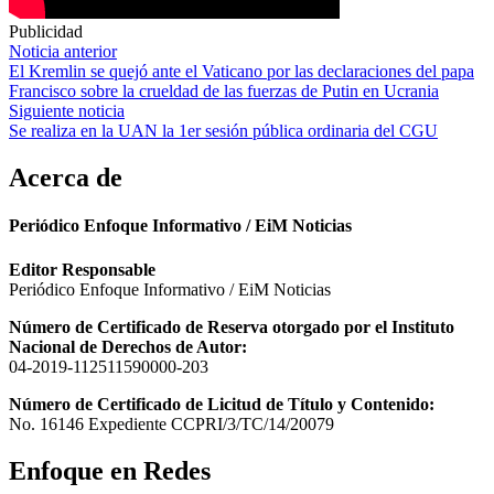
Publicidad
Navegación
Noticia anterior
El Kremlin se quejó ante el Vaticano por las declaraciones del papa
de
Francisco sobre la crueldad de las fuerzas de Putin en Ucrania
entradas
Siguiente noticia
Se realiza en la UAN la 1er sesión pública ordinaria del CGU
Acerca de
Periódico Enfoque Informativo / EiM Noticias
Editor Responsable
Periódico Enfoque Informativo / EiM Noticias
Número de Certificado de Reserva otorgado por el Instituto
Nacional de Derechos de Autor:
04-2019-112511590000-203
Número de Certificado de Licitud de Título y Contenido:
No. 16146 Expediente CCPRI/3/TC/14/20079
Enfoque en Redes